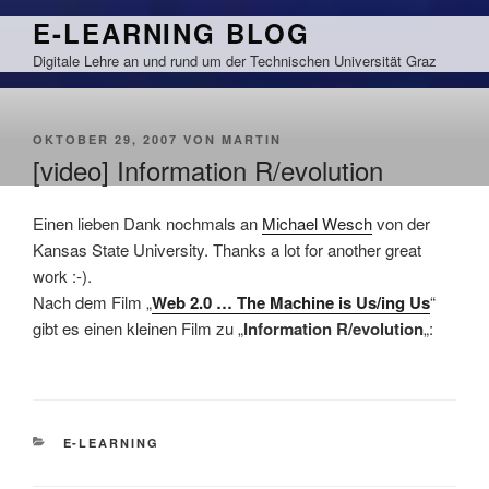
Zum
E-LEARNING BLOG
Inhalt
Digitale Lehre an und rund um der Technischen Universität Graz
springen
VERÖFFENTLICHT
OKTOBER 29, 2007
VON
MARTIN
AM
[video] Information R/evolution
Einen lieben Dank nochmals an
Michael Wesch
von der
Kansas State University. Thanks a lot for another great
work :-).
Nach dem Film „
Web 2.0 … The Machine is Us/ing Us
“
gibt es einen kleinen Film zu „
Information R/evolution
„:
KATEGORIEN
E-LEARNING