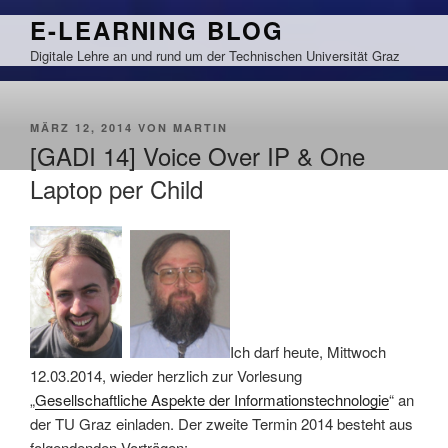
Zum
E-LEARNING BLOG
Inhalt
Digitale Lehre an und rund um der Technischen Universität Graz
springen
VERÖFFENTLICHT
MÄRZ 12, 2014
VON
MARTIN
AM
[GADI 14] Voice Over IP & One
Laptop per Child
Ich darf heute, Mittwoch
12.03.2014, wieder herzlich zur Vorlesung
„
Gesellschaftliche Aspekte der Informationstechnologie
“ an
der TU Graz einladen. Der zweite Termin 2014 besteht aus
folgendenden Vorträgen: