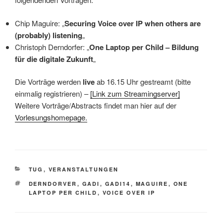
Chip Maguire: „
Securing Voice over IP when others are
(probably) listening
„
Christoph Derndorfer: „
One Laptop per Child – Bildung
für die digitale Zukunft
„
Die Vorträge werden
live
ab 16.15 Uhr gestreamt (bitte
einmalig registrieren) –
[Link zum Streamingserver]
Weitere Vorträge/Abstracts findet man hier auf der
Vorlesungshomepage.
KATEGORIEN
TUG
,
VERANSTALTUNGEN
SCHLAGWÖRTER
DERNDORVER
,
GADI
,
GADI14
,
MAGUIRE
,
ONE
LAPTOP PER CHILD
,
VOICE OVER IP