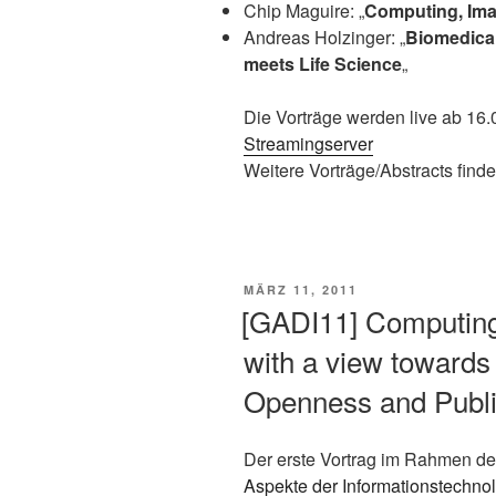
Chip Maguire: „
Computing, Ima
Andreas Holzinger: „
Biomedical
meets Life Science
„
Die Vorträge werden live ab 16
Streamingserver
Weitere Vorträge/Abstracts finde
VERÖFFENTLICHT
MÄRZ 11, 2011
AM
[GADI11] Computin
with a view towards 
Openness and Publi
Der erste Vortrag im Rahmen der
Aspekte der Informationstechno