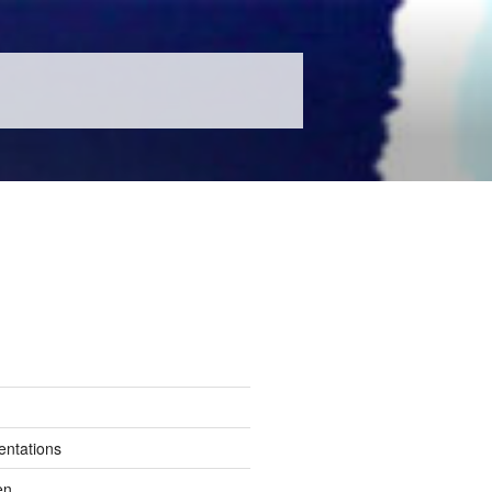
entations
en