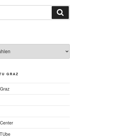
Suchen
TU GRAZ
 Graz
Center
 TUbe