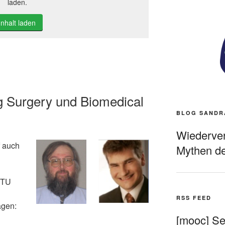
laden.
Inhalt laden
 Surgery und Biomedical
BLOG SANDR
Wiederverö
f auch
Mythen de
r TU
RSS FEED
ägen:
[mooc] Sel