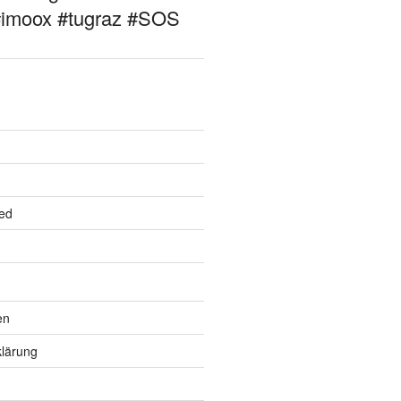
#imoox #tugraz #SOS
ed
en
lärung