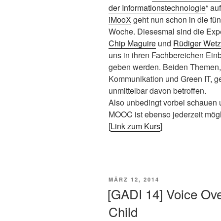
der Informationstechnologie
“ auf
iMooX
geht nun schon in die fün
Woche. Diesesmal sind die Exp
Chip Maguire
und
Rüdiger Wetz
uns in ihren Fachbereichen Einb
geben werden. Beiden Themen, j
Kommunikation und Green IT, geh
unmittelbar davon betroffen.
Also unbedingt vorbei schauen u
MOOC ist ebenso jederzeit mögl
[
Link zum Kurs
]
VERÖFFENTLICHT
MÄRZ 12, 2014
AM
[GADI 14] Voice Ove
Child