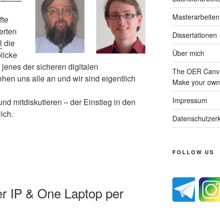
Masterarbeiten
fte
erten
Dissertationen
l
die
Über mich
licke
enes der sicheren digitalen
The OER Canva
en uns alle an und wir sind eigentlich
Make your own 
Impressum
nd mitdiskutieren – der Einstieg in den
ich.
Datenschutzerk
FOLLOW US
r IP & One Laptop per