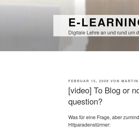
Zum
Inhalt
E-LEARNI
springen
Digitale Lehre an und rund um d
VERÖFFENTLICHT
FEBRUAR 15, 2008
VON
MARTIN
AM
[video] To Blog or no
question?
Was für eine Frage, aber zumin
Hitparadenstürmer: