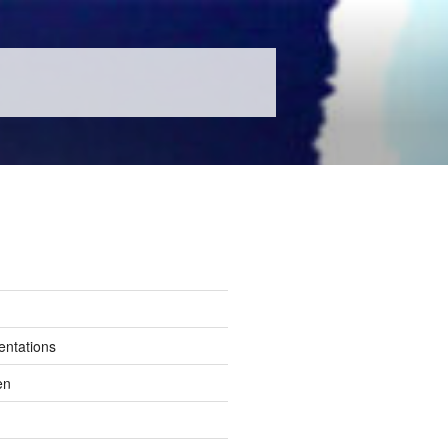
entations
en