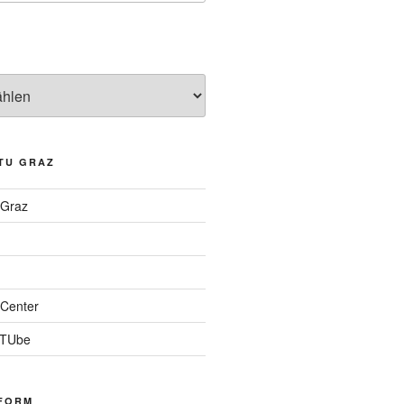
TU GRAZ
 Graz
Center
 TUbe
FORM