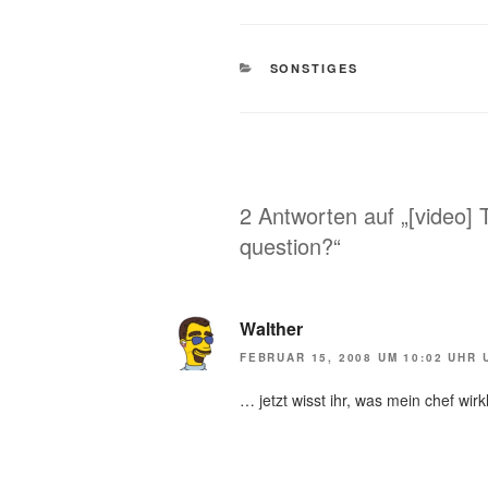
KATEGORIEN
SONSTIGES
2 Antworten auf „[video] T
question?“
Walther
FEBRUAR 15, 2008 UM 10:02 UHR 
… jetzt wisst ihr, was mein chef wir