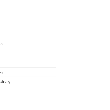
ed
en
lärung