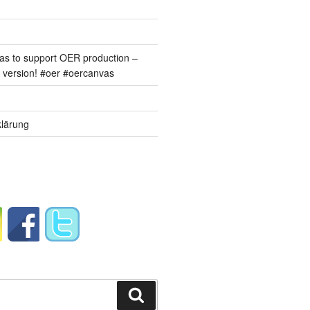
s to support OER production –
version! #oer #oercanvas
lärung
Suchen