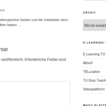
UHR
ARCHIV
hreibmaschine hacken und die mitarbeiter dann
Archiv
iben lassen ….
E-LEARNING 
ntar
E-Learning TU
veröffentlicht.
Erforderliche Felder sind
iMooX
TELucation
TU Graz Teach
Videoplattform
MOOC PLATT