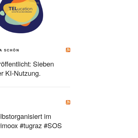
A SCHÖN
ffentlicht: Sieben
r KI-Nutzung.
bstorganisiert im
#imoox #tugraz #SOS