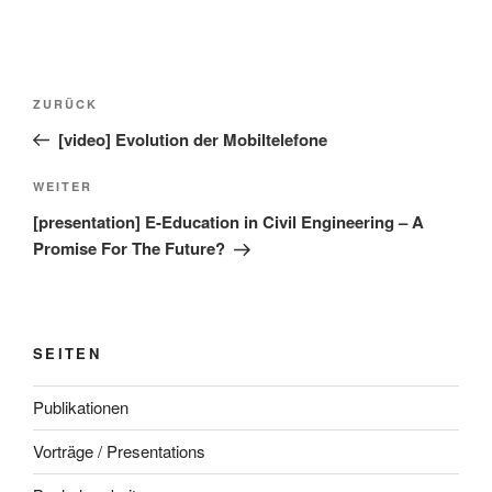
Beitragsnavigation
Vorheriger
ZURÜCK
Beitrag
[video] Evolution der Mobiltelefone
Nächster
WEITER
Beitrag
[presentation] E-Education in Civil Engineering – A
Promise For The Future?
SEITEN
Publikationen
Vorträge / Presentations