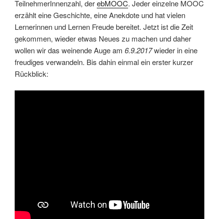
TeilnehmerInnenzahl, der
ebMOOC
. Jeder einzelne MOOC
erzählt eine Geschichte, eine Anekdote und hat vielen
Lernerinnen und Lernen Freude bereitet. Jetzt ist die Zeit
gekommen, wieder etwas Neues zu machen und daher
wollen wir das weinende Auge am
6.9.2017
wieder in eine
freudiges verwandeln. Bis dahin einmal ein erster kurzer
Rückblick: