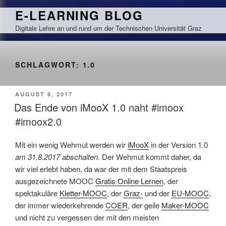
Zum
E-LEARNING BLOG
Inhalt
Digitale Lehre an und rund um der Technischen Universität Graz
springen
SCHLAGWORT:
1.0
VERÖFFENTLICHT
AUGUST 8, 2017
AM
Das Ende von iMooX 1.0 naht #imoox
#imoox2.0
Mit ein wenig Wehmut werden wir
iMooX
in der Version 1.0
am 31.8.2017 abschalten
. Der Wehmut kommt daher, da
wir viel erlebt haben, da war der mit dem Staatspreis
ausgezeichnete MOOC
Gratis Online Lernen
, der
spektakuläre
Kletter-MOOC
, der
Graz-
und der
EU-MOOC
,
der immer wiederkehrende
COER
, der geile
Maker-MOOC
und nicht zu vergessen der mit den meisten