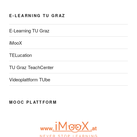
E-LEARNING TU GRAZ
E-Learning TU Graz
iMooX
TELucation
TU Graz TeachCenter
Videoplattform TUbe
MOOC PLATTFORM