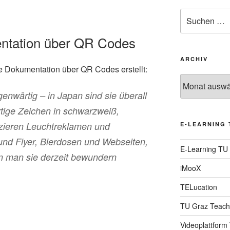
Suche
nach:
entation über QR Codes
ARCHIV
e Dokumentation über QR Codes erstellt:
Archiv
enwärtig – in Japan sind sie überall
rtige Zeichen in schwarzweiß,
zieren Leuchtreklamen und
E-LEARNING 
 und Flyer, Bierdosen und Webseiten,
E-Learning TU
n man sie derzeit bewundern
iMooX
TELucation
TU Graz Teach
Videoplattform