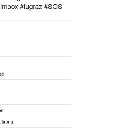
#imoox #tugraz #SOS
ed
en
lärung