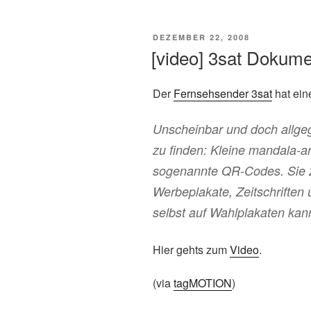
VERÖFFENTLICHT
DEZEMBER 22, 2008
AM
[video] 3sat Dokum
Der
Fernsehsender 3sat
hat ein
Unscheinbar und doch allgeg
zu finden: Kleine mandala-a
sogenannte QR-Codes. Sie 
Werbeplakate, Zeitschriften
selbst auf Wahlplakaten kan
Hier gehts zum
Video
.
(via
tagMOTION
)