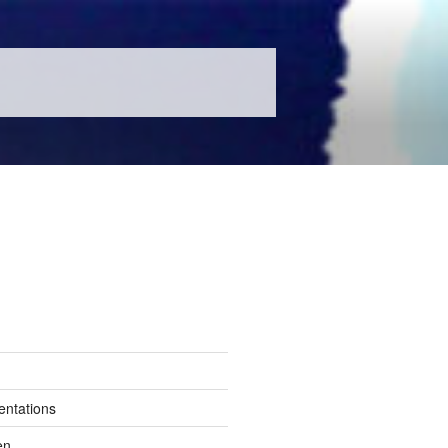
entations
en