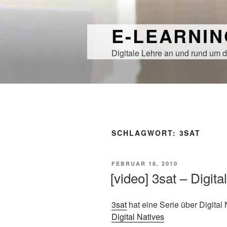
Zum
Inhalt
E-LEARNI
springen
Digitale Lehre an und rund um d
SCHLAGWORT:
3SAT
VERÖFFENTLICHT
FEBRUAR 18, 2010
AM
[video] 3sat – Digita
3sat
hat eine Serie über Digital 
Digital Natives