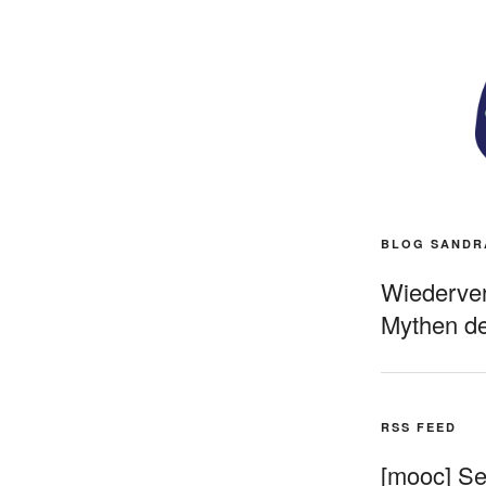
BLOG SANDR
Wiederverö
Mythen de
RSS FEED
[mooc] Sel