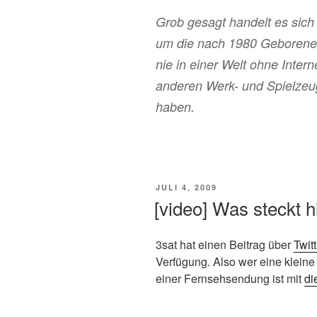
Grob gesagt handelt es sic
um die nach 1980 Geborenen.
nie in einer Welt ohne Inter
anderen Werk- und Spielzeuge
haben.
VERÖFFENTLICHT
JULI 4, 2009
AM
[video] Was steckt h
3sat hat einen Beitrag über
Twitt
Verfügung. Also wer eine kleine
einer Fernsehsendung ist mit
di