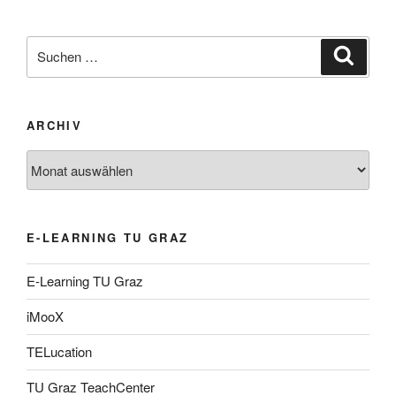
Suche
Suche
nach:
ARCHIV
Archiv
E-LEARNING TU GRAZ
E-Learning TU Graz
iMooX
TELucation
TU Graz TeachCenter