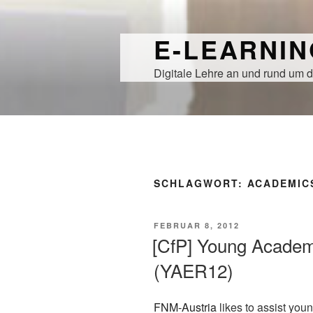
Zum
Inhalt
E-LEARNI
springen
Digitale Lehre an und rund um d
SCHLAGWORT:
ACADEMIC
VERÖFFENTLICHT
FEBRUAR 8, 2012
AM
[CfP] Young Academ
(YAER12)
FNM-Austria
likes to assist you