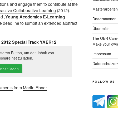
tions and engage them to contribute at the
Masterarbeiten
ractive Collaborative Learning
(2012).
d „
Young Acedemics E-Learning
Dissertationen
e deadline to sumbit an extended abstract
Über mich
The OER Canva
CL 2012 Special Track YAER12
Make your own 
nteren Button, um den Inhalt von
Impressum
eshare.net zu laden.
Datenschutzerk
Inhalt laden
FOLLOW US
uments
from
Martin Ebner