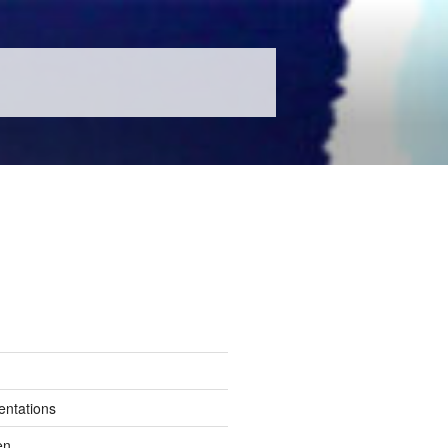
entations
en