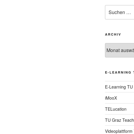
Suche
nach:
ARCHIV
Archiv
E-LEARNING 
E-Learning TU
iMooX
TELucation
TU Graz Teach
Videoplattform