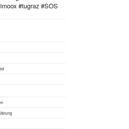
#imoox #tugraz #SOS
ed
en
lärung