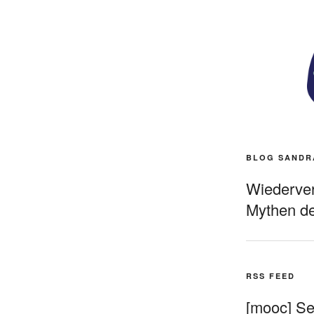
BLOG SANDR
Wiederverö
Mythen de
RSS FEED
[mooc] Sel