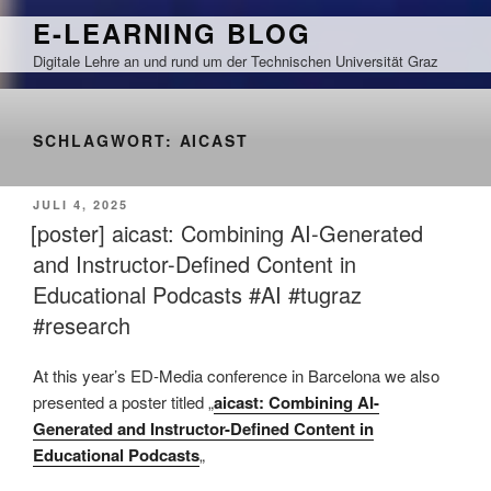
Zum
E-LEARNING BLOG
Inhalt
Digitale Lehre an und rund um der Technischen Universität Graz
springen
SCHLAGWORT:
AICAST
VERÖFFENTLICHT
JULI 4, 2025
AM
[poster] aicast: Combining AI-Generated
and Instructor-Defined Content in
Educational Podcasts #AI #tugraz
#research
At this year’s ED-Media conference in Barcelona we also
presented a poster titled „
aicast: Combining AI-
Generated and Instructor-Defined Content in
Educational Podcasts
„