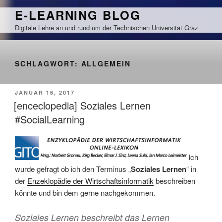
Zum
E-LEARNING BLOG
Inhalt
Digitale Lehre an und rund um der Technischen Universität Graz
springen
SCHLAGWORT:
ALLGEMEIN
VERÖFFENTLICHT
JANUAR 16, 2017
AM
[enceclopedia] Soziales Lernen
#SocialLearning
Ich
wurde gefragt ob ich den Terminus „
Soziales Lernen
“ in
der
Enzeklopädie der Wirtschaftsinformatik
beschreiben
könnte und bin dem gerne nachgekommen.
Soziales Lernen beschreibt das Lernen