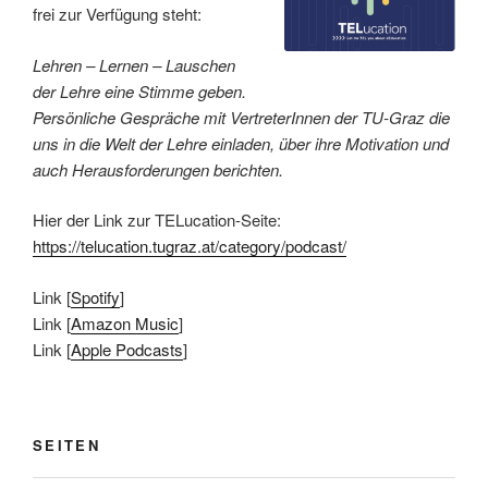
frei zur Verfügung steht:
Lehren – Lernen – Lauschen
der Lehre eine Stimme geben.
Persönliche Gespräche mit VertreterInnen der TU-Graz die
uns in die Welt der Lehre einladen, über ihre Motivation und
auch Herausforderungen berichten.
Hier der Link zur TELucation-Seite:
https://telucation.tugraz.at/category/podcast/
Link [
Spotify
]
Link [
Amazon Music
]
Link [
Apple Podcasts
]
SEITEN