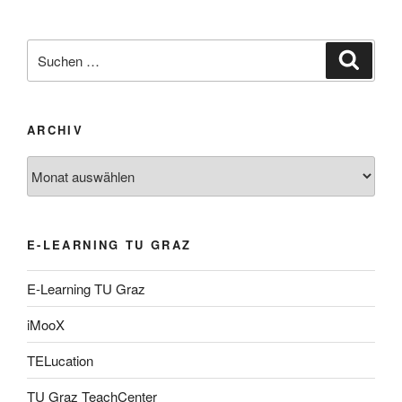
Suche
Suche
nach:
ARCHIV
Archiv
E-LEARNING TU GRAZ
E-Learning TU Graz
iMooX
TELucation
TU Graz TeachCenter