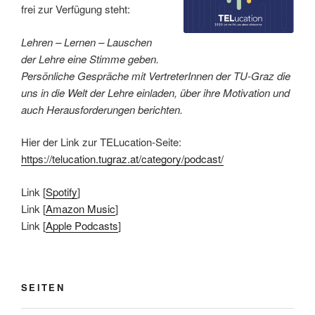
frei zur Verfügung steht:
Lehren – Lernen – Lauschen
der Lehre eine Stimme geben.
Persönliche Gespräche mit VertreterInnen der TU-Graz die
uns in die Welt der Lehre einladen, über ihre Motivation und
auch Herausforderungen berichten.
Hier der Link zur TELucation-Seite:
https://telucation.tugraz.at/category/podcast/
Link [
Spotify
]
Link [
Amazon Music
]
Link [
Apple Podcasts
]
SEITEN