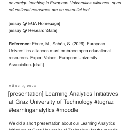
sovereign teaching in European Universities alliances, open
educational resources are an essential tool.
[
essay @ EUA Homepage
]
[
essay @ ResearchGate
]
Reference:
Ebner, M., Schön, S. (2026). European
Universities alliances must embrace open educational
resources. Expert Voices. European University
Association. [
draft
]
VERÖFFENTLICHT
MÄRZ 9, 2023
AM
[presentation] Learning Analytics Initiatives
at Graz University of Technology #tugraz
#learninganalytics #moodle
We did a short presentation about our Learning Analytics
Initiatives at Graz University of Technology for the moodle