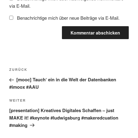
via E-Mail.
Benachrichtige mich über neue Beiträge via E-Mail.
Beitragsnavigation
Vorheriger
ZURÜCK
Beitrag
[mooc] Tauch‘ ein in die Welt der Datenbanken
#imoox #AAU
Nächster
WEITER
Beitrag
[presentation] Kreatives Digitales Schaffen – just
MAKE it! #keynote #ludwigsburg #makeredcuation
#making