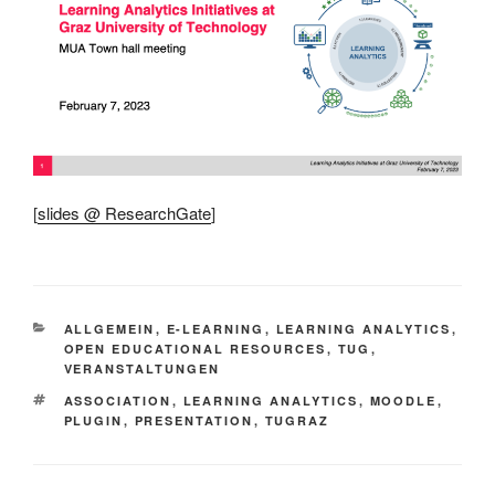
[
slides @ ResearchGate
]
KATEGORIEN
ALLGEMEIN
,
E-LEARNING
,
LEARNING ANALYTICS
,
OPEN EDUCATIONAL RESOURCES
,
TUG
,
VERANSTALTUNGEN
SCHLAGWÖRTER
ASSOCIATION
,
LEARNING ANALYTICS
,
MOODLE
,
PLUGIN
,
PRESENTATION
,
TUGRAZ