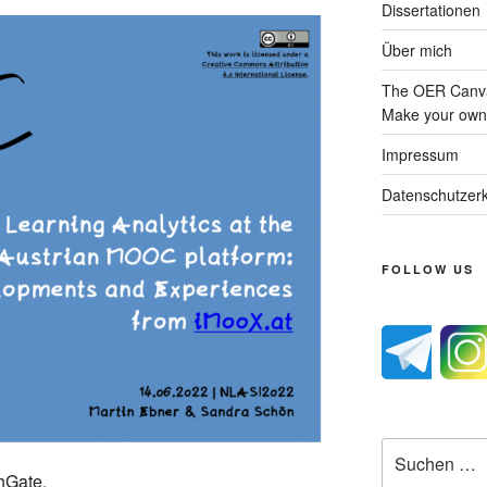
Dissertationen
Über mich
The OER Canva
Make your own 
Impressum
Datenschutzerk
FOLLOW US
Suche
nach:
hGate
.