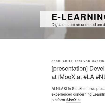
Zum
Inhalt
E-LEARNI
springen
Digitale Lehre an und rund um d
VERÖFFENTLICHT
FEBRUAR 15, 2023
VON
MARTIN
AM
[presentation] Dev
at iMooX.at #LA #
At NLASI in Stockholm we pres
experienced concerning Learnin
platform
iMooX.at