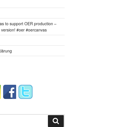
s to support OER production –
version! #oer #oercanvas
lärung
Suchen