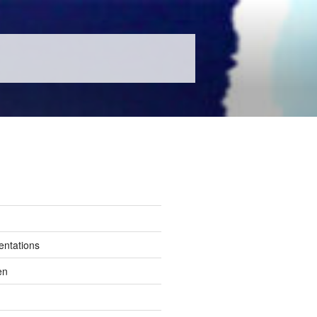
entations
en