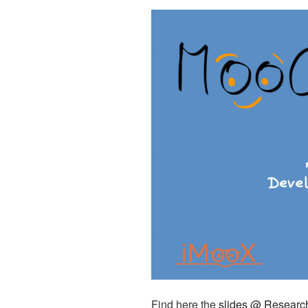
Find here the
slides @ Researc