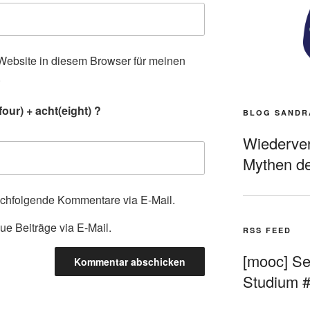
ebsite in diesem Browser für meinen
.
our) + acht(eight) ?
BLOG SANDR
Wiederverö
Mythen de
achfolgende Kommentare via E-Mail.
ue Beiträge via E-Mail.
RSS FEED
[mooc] Sel
Studium 