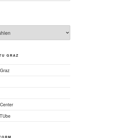
TU GRAZ
 Graz
Center
 TUbe
FORM