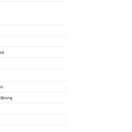
ed
en
lärung