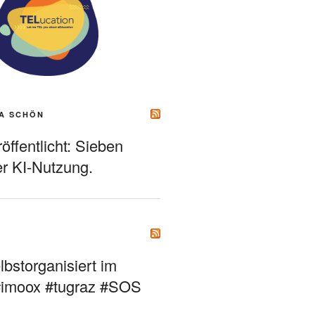
A SCHÖN
ffentlicht: Sieben
r KI-Nutzung.
bstorganisiert im
#imoox #tugraz #SOS