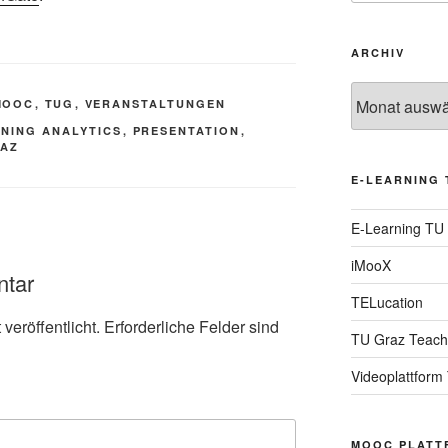
ARCHIV
Archiv
MOOC
,
TUG
,
VERANSTALTUNGEN
NING ANALYTICS
,
PRESENTATION
,
AZ
E-LEARNING 
E-Learning TU
iMooX
ntar
TELucation
veröffentlicht.
Erforderliche Felder sind
TU Graz Teach
Videoplattform
MOOC PLATT