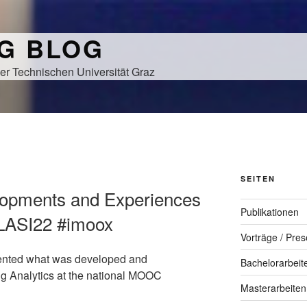
NG BLOG
er Technischen Universität Graz
SEITEN
elopments and Experiences
Publikationen
NLASI22 #imoox
Vorträge / Pres
ented what was developed and
Bachelorarbeit
g Analytics at the national MOOC
Masterarbeiten