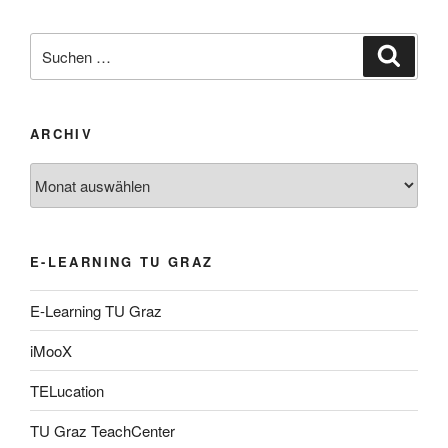
Suche
Suche
nach:
ARCHIV
Archiv
E-LEARNING TU GRAZ
E-Learning TU Graz
iMooX
TELucation
TU Graz TeachCenter