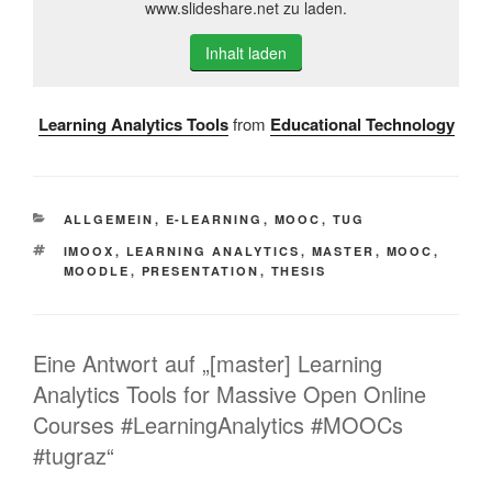
www.slideshare.net zu laden.
Inhalt laden
Learning Analytics Tools
from
Educational Technology
KATEGORIEN
ALLGEMEIN
,
E-LEARNING
,
MOOC
,
TUG
SCHLAGWÖRTER
IMOOX
,
LEARNING ANALYTICS
,
MASTER
,
MOOC
,
MOODLE
,
PRESENTATION
,
THESIS
Eine Antwort auf „[master] Learning
Analytics Tools for Massive Open Online
Courses #LearningAnalytics #MOOCs
#tugraz“