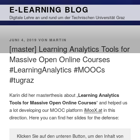
Zum
E-LEARNING BLOG
Inhalt
Digitale Lehre an und rund um der Technischen Universität Graz
springen
VERÖFFENTLICHT
JUNI 4, 2019
VON
MARTIN
AM
[master] Learning Analytics Tools for
Massive Open Online Courses
#LearningAnalytics #MOOCs
#tugraz
Karin did her masterthesis about „
Learning Analytics
Tools for Massive Open Online Courses
“ and helped us
a lot developing our MOOC platform
iMooX.at
in this
direction. Here you can find her slides for the defense:
Klicken Sie auf den unteren Button, um den Inhalt von