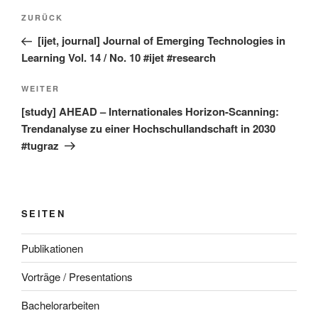
Beitragsnavigation
Vorheriger
ZURÜCK
Beitrag
[ijet, journal] Journal of Emerging Technologies in
Learning Vol. 14 / No. 10 #ijet #research
Nächster
WEITER
Beitrag
[study] AHEAD – Internationales Horizon-Scanning:
Trendanalyse zu einer Hochschullandschaft in 2030
#tugraz
SEITEN
Publikationen
Vorträge / Presentations
Bachelorarbeiten