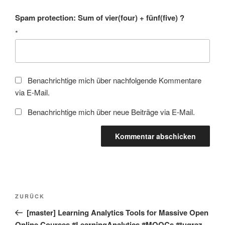
Spam protection: Sum of vier(four) + fünf(five) ?
*
Benachrichtige mich über nachfolgende Kommentare
via E-Mail.
Benachrichtige mich über neue Beiträge via E-Mail.
Beitragsnavigation
Vorheriger
ZURÜCK
Beitrag
[master] Learning Analytics Tools for Massive Open
Online Courses #LearningAnalytics #MOOCs #tugraz