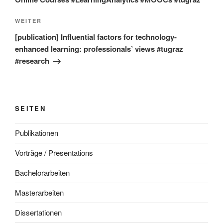
Nächster
WEITER
Beitrag
[publication] Influential factors for technology-
enhanced learning: professionals’ views #tugraz
#research
SEITEN
Publikationen
Vorträge / Presentations
Bachelorarbeiten
Masterarbeiten
Dissertationen