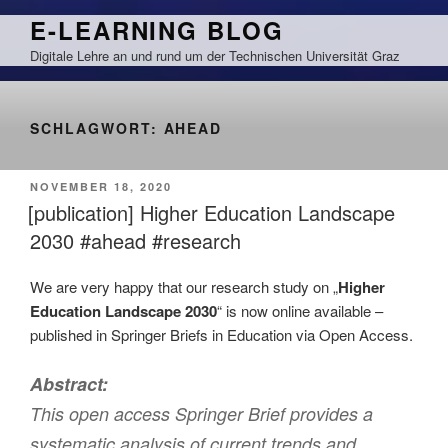
Zum
E-LEARNING BLOG
Inhalt
Digitale Lehre an und rund um der Technischen Universität Graz
springen
SCHLAGWORT:
AHEAD
VERÖFFENTLICHT
NOVEMBER 18, 2020
AM
[publication] Higher Education Landscape
2030 #ahead #research
We are very happy that our research study on „
Higher
Education Landscape 2030
“ is now online available –
published in Springer Briefs in Education via Open Access.
Abstract:
This open access Springer Brief provides a
systematic analysis of current trends and