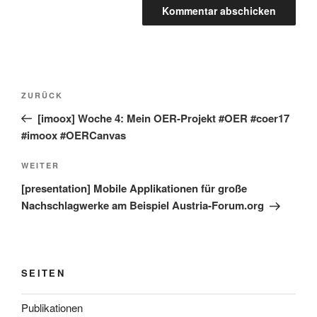
Beitragsnavigation
Vorheriger
ZURÜCK
Beitrag
[imoox] Woche 4: Mein OER-Projekt #OER #coer17
#imoox #OERCanvas
Nächster
WEITER
Beitrag
[presentation] Mobile Applikationen für große
Nachschlagwerke am Beispiel Austria-Forum.org
SEITEN
Publikationen