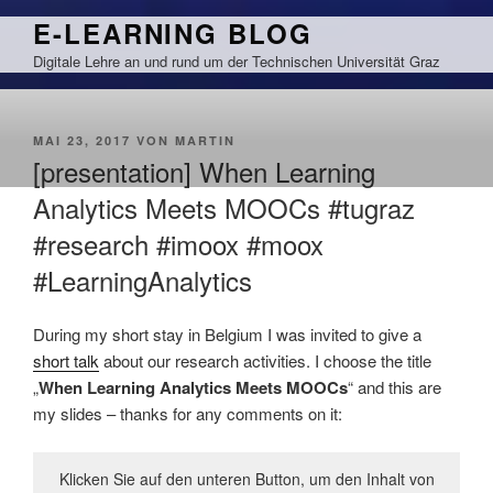
Zum
E-LEARNING BLOG
Inhalt
Digitale Lehre an und rund um der Technischen Universität Graz
springen
VERÖFFENTLICHT
MAI 23, 2017
VON
MARTIN
AM
[presentation] When Learning
Analytics Meets MOOCs #tugraz
#research #imoox #moox
#LearningAnalytics
During my short stay in Belgium I was invited to give a
short talk
about our research activities. I choose the title
„
When Learning Analytics Meets MOOCs
“ and this are
my slides – thanks for any comments on it:
Klicken Sie auf den unteren Button, um den Inhalt von