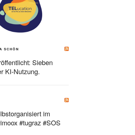
A SCHÖN
ffentlicht: Sieben
r KI-Nutzung.
bstorganisiert im
#imoox #tugraz #SOS