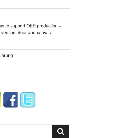
s to support OER production –
version! #oer #oercanvas
lärung
Suchen