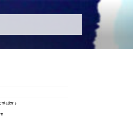
entations
en