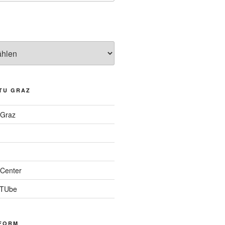
TU GRAZ
 Graz
Center
 TUbe
FORM