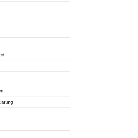
ed
en
lärung