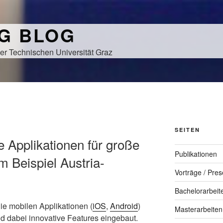
NG BLOG
er Technischen Universität Graz
SEITEN
e Applikationen für große
Publikationen
 Beispiel Austria-
Vorträge / Pres
Bachelorarbeit
die mobilen Applikationen (
iOS
,
Android
)
Masterarbeiten
 dabei innovative Features eingebaut.