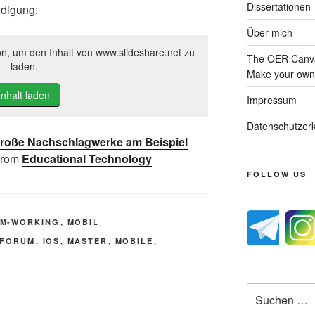
Dissertationen
idigung:
Über mich
on, um den Inhalt von www.slideshare.net zu
The OER Canva
laden.
Make your own 
Inhalt laden
Impressum
Datenschutzerk
 große Nachschlagwerke am Beispiel
from
Educational Technology
FOLLOW US
M-WORKING
,
MOBIL
 FORUM
,
IOS
,
MASTER
,
MOBILE
,
Suche
nach: