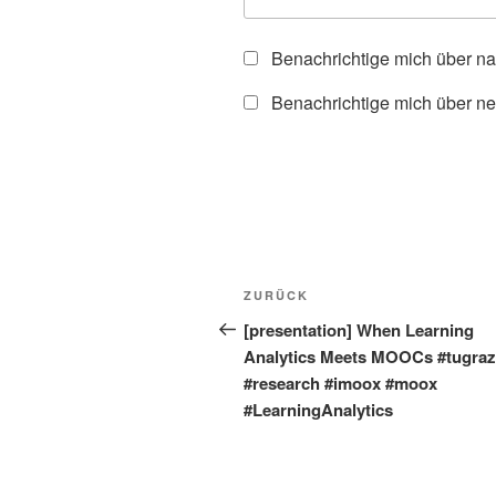
Benachrichtige mich über n
Benachrichtige mich über ne
Beitragsnavigation
Vorheriger
ZURÜCK
Beitrag
[presentation] When Learning
Analytics Meets MOOCs #tugraz
#research #imoox #moox
#LearningAnalytics