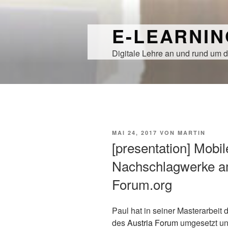
Zum
Inhalt
E-LEARNI
springen
Digitale Lehre an und rund um d
VERÖFFENTLICHT
MAI 24, 2017
VON
MARTIN
AM
[presentation] Mobil
Nachschlagwerke am
Forum.org
Paul hat in seiner Masterarbeit 
des
Austria Forum
umgesetzt und