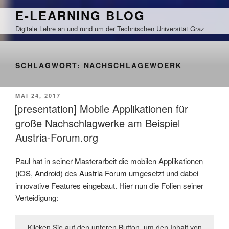
Zum
E-LEARNING BLOG
Inhalt
Digitale Lehre an und rund um der Technischen Universität Graz
springen
SCHLAGWORT:
NACHSCHLAGEWOERK
VERÖFFENTLICHT
MAI 24, 2017
AM
[presentation] Mobile Applikationen für
große Nachschlagwerke am Beispiel
Austria-Forum.org
Paul hat in seiner Masterarbeit die mobilen Applikationen
(
iOS
,
Android
) des
Austria Forum
umgesetzt und dabei
innovative Features eingebaut. Hier nun die Folien seiner
Verteidigung:
Klicken Sie auf den unteren Button, um den Inhalt von