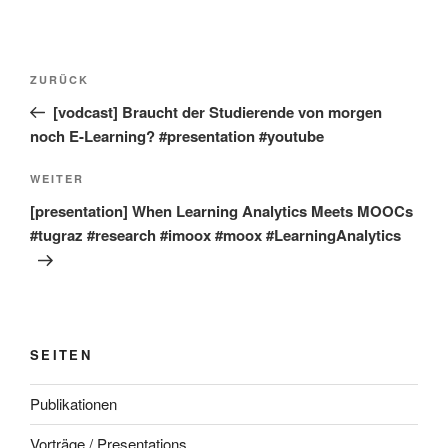
Beitragsnavigation
Vorheriger
ZURÜCK
Beitrag
[vodcast] Braucht der Studierende von morgen
noch E-Learning? #presentation #youtube
Nächster
WEITER
Beitrag
[presentation] When Learning Analytics Meets MOOCs
#tugraz #research #imoox #moox #LearningAnalytics
SEITEN
Publikationen
Vorträge / Presentations