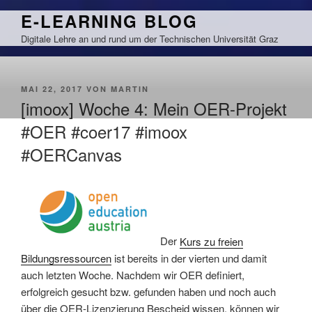
Zum
E-LEARNING BLOG
Inhalt
Digitale Lehre an und rund um der Technischen Universität Graz
springen
VERÖFFENTLICHT
MAI 22, 2017
VON
MARTIN
AM
[imoox] Woche 4: Mein OER-Projekt
#OER #coer17 #imoox
#OERCanvas
Der
Kurs zu freien
Bildungsressourcen
ist bereits in der vierten und damit
auch letzten Woche. Nachdem wir OER definiert,
erfolgreich gesucht bzw. gefunden haben und noch auch
über die OER-Lizenzierung Bescheid wissen, können wir