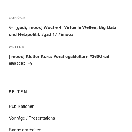
Beitragsnavigation
Vorheriger
ZURÜCK
Beitrag
[gadi, imoox] Woche 4: Virtuelle Welten, Big Data
und Netzpolitik #gadi17 #imoox
Nächster
WEITER
Beitrag
[imoox] Kletter-Kurs: Vorstiegsklettern #360Grad
#MOOC
SEITEN
Publikationen
Vorträge / Presentations
Bachelorarbeiten