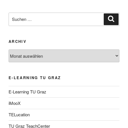
Suche
Suche
nach:
ARCHIV
Archiv
E-LEARNING TU GRAZ
E-Learning TU Graz
iMooX
TELucation
TU Graz TeachCenter