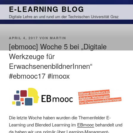
Zum
E-LEARNING BLOG
Inhalt
Digitale Lehre an und rund um der Technischen Universität Graz
springen
VERÖFFENTLICHT
APRIL 4, 2017
VON
MARTIN
AM
[ebmooc] Woche 5 bei „Digitale
Werkzeuge für
ErwachsenenbildnerInnen“
#ebmooc17 #imoox
Die letzte Woche haben wurden die Themenfelder E-
Learning und Blended Learrning im
EBmooc
behandelt und
da haben wir uns primär über Learning-Managment-