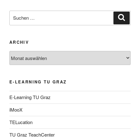
Suche
Suche
nach:
ARCHIV
Archiv
E-LEARNING TU GRAZ
E-Learning TU Graz
iMooX
TELucation
TU Graz TeachCenter