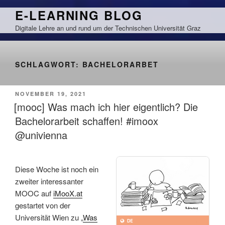
Zum
E-LEARNING BLOG
Inhalt
Digitale Lehre an und rund um der Technischen Universität Graz
springen
SCHLAGWORT:
BACHELORARBET
VERÖFFENTLICHT
NOVEMBER 19, 2021
AM
[mooc] Was mach ich hier eigentlich? Die
Bachelorarbeit schaffen! #imoox
@univienna
Diese Woche ist noch ein
zweiter interessanter
MOOC auf
iMooX.at
gestartet von der
Universität Wien zu „
Was