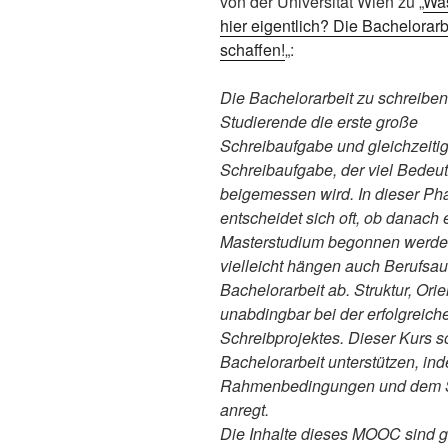
von der Universität Wien zu „
Was
hier eigentlich? Die Bachelorarb
schaffen!
„:
Die Bachelorarbeit zu schreiben i
Studierende die erste große
Schreibaufgabe und gleichzeitig
Schreibaufgabe, der viel Bedeu
beigemessen wird. In dieser Ph
entscheidet sich oft, ob danach 
Masterstudium begonnen werden
vielleicht hängen auch Berufsau
Bachelorarbeit ab. Struktur, Ori
unabdingbar bei der erfolgreic
Schreibprojektes. Dieser Kurs s
Bachelorarbeit unterstützen, in
Rahmenbedingungen und dem S
anregt.
Die Inhalte dieses MOOC sind ge