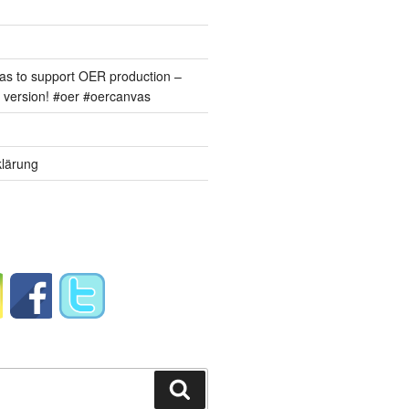
s to support OER production –
version! #oer #oercanvas
lärung
Suchen