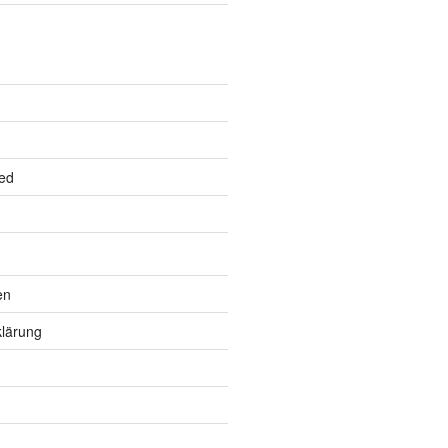
ed
en
lärung