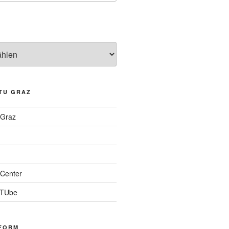
TU GRAZ
 Graz
Center
 TUbe
FORM