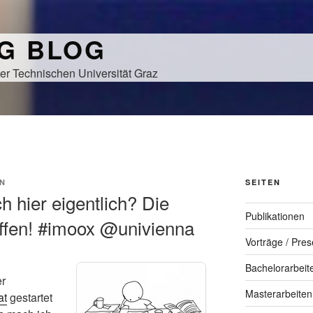
NG BLOG
er Technischen Universität Graz
N
SEITEN
 hier eigentlich? Die
Publikationen
affen! #imoox @univienna
Vorträge / Pres
Bachelorarbeit
er
Masterarbeiten
at
gestartet