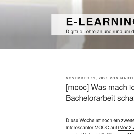
Zum
Inhalt
E-LEARNI
springen
Digitale Lehre an und rund um d
VERÖFFENTLICHT
NOVEMBER 19, 2021
VON
MARTI
AM
[mooc] Was mach ich
Bachelorarbeit sch
Diese Woche ist noch ein zweit
interessanter MOOC auf
iMooX.