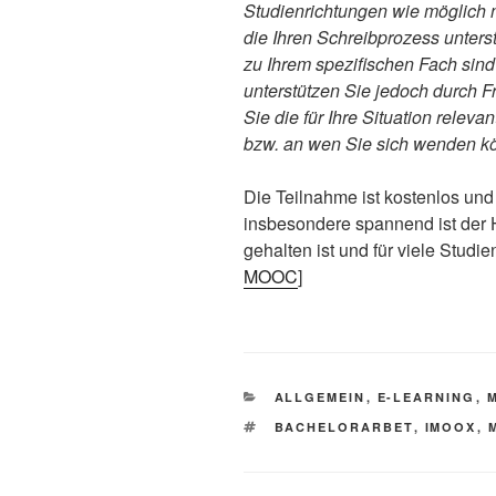
Studienrichtungen wie möglich nü
die Ihren Schreibprozess unters
zu Ihrem spezifischen Fach sind
unterstützen Sie jedoch durch 
Sie die für Ihre Situation relev
bzw. an wen Sie sich wenden k
Die Teilnahme ist kostenlos und 
insbesondere spannend ist der
gehalten ist und für viele Studi
MOOC
]
KATEGORIEN
ALLGEMEIN
,
E-LEARNING
,
SCHLAGWÖRTER
BACHELORARBET
,
IMOOX
,