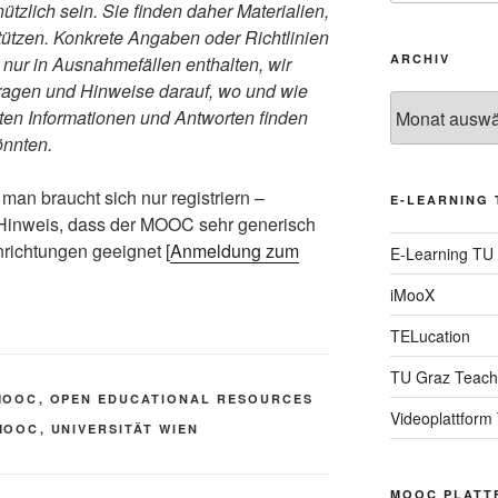
tzlich sein. Sie finden daher Materialien,
tützen. Konkrete Angaben oder Richtlinien
ARCHIV
 nur in Ausnahmefällen enthalten, wir
Fragen und Hinweise darauf, wo und wie
Archiv
anten Informationen und Antworten finden
önnten.
man braucht sich nur registriern –
E-LEARNING 
 Hinweis, dass der MOOC sehr generisch
enrichtungen geeignet [
Anmeldung zum
E-Learning TU
iMooX
TELucation
TU Graz Teach
MOOC
,
OPEN EDUCATIONAL RESOURCES
Videoplattform
MOOC
,
UNIVERSITÄT WIEN
MOOC PLATT