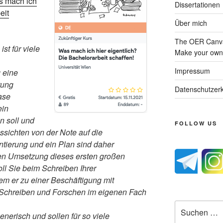
 mach ich
Dissertationen
eit
Über mich
The OER Canva
st für viele
Make your own 
Impressum
 eine
tung
Datenschutzerk
ase
ein
 soll und
FOLLOW US
ssichten von der Note auf die
entierung und ein Plan sind daher
hen Umsetzung dieses ersten großen
oll Sie beim Schreiben Ihrer
dem er zu einer Beschäftigung mit
chreiben und Forschen im eigenen Fach
Suche
nerisch und sollen für so viele
nach: