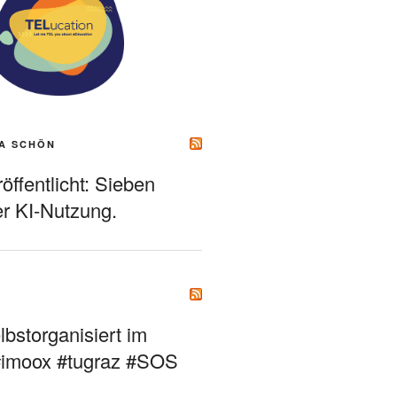
A SCHÖN
ffentlicht: Sieben
r KI-Nutzung.
bstorganisiert im
#imoox #tugraz #SOS