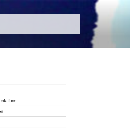
entations
en