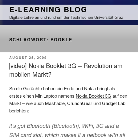
Zum
E-LEARNING BLOG
Inhalt
Digitale Lehre an und rund um der Technischen Universität Graz
springen
SCHLAGWORT:
BOOKLE
VERÖFFENTLICHT
AUGUST 25, 2009
AM
[video] Nokia Booklet 3G – Revolution am
mobilen Markt?
So die Gerüchte haben ein Ende und Nokia bringt als
erstes einen MiniLaptop namens
Nokia Booklet 3G
auf den
Markt – wie auch
Mashable
,
CrunchGear
und
Gadget Lab
berichten:
it’s got Bluetooth (Bluetooth), WiFi, 3G and a
SIM card slot, which makes it a netbook with all