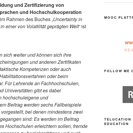
ldung und Zertifizierung von
sprachen und Hochschulkooperation
MOOC PLATT
 im Rahmen des Buches „
Uncertainty in
n einer von Volatilität geprägten Welt
“ ist
 sich weiter und können sich ihre
heinigungen und anderen Zertifikaten
idaktische Kompetenzen oder auch
FOLLOW ME 
Habilitationsverfahren oder beim
r. Für Lehrende an Fachhochschulen,
Universitäten gibt es dabei
ch hochschuleigene und
sem Beitrag werden sechs Fallbeispiele
vorgestellt, bei denen mindestens zwei
gegangen sind: Es werden im Beitrag
TELUCATION 
EDUCATION
 es Hochschulen erleichtern sollen, fremde