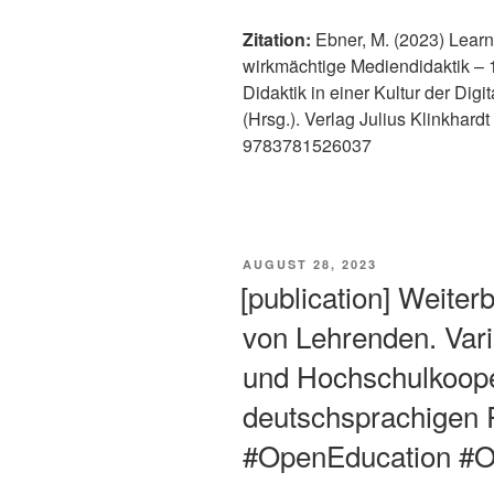
Zitation:
Ebner, M. (2023) Learni
wirkmächtige Mediendidaktik – 1
Didaktik in einer Kultur der Digi
(Hrsg.). Verlag Julius Klinkhar
9783781526037
VERÖFFENTLICHT
AUGUST 28, 2023
AM
[publication] Weiter
von Lehrenden. Var
und Hochschulkoope
deutschsprachige
#OpenEducation #