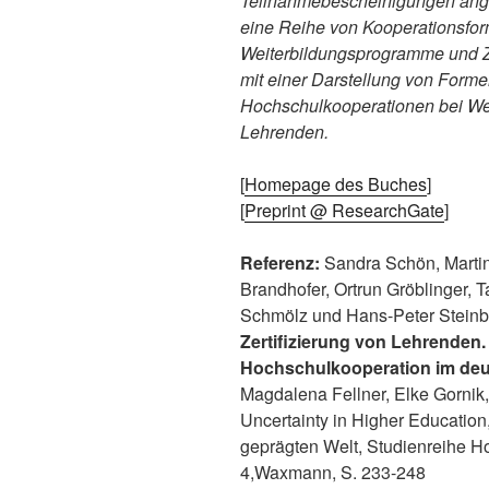
Teilnahmebescheinigungen ang
eine Reihe von Kooperationsf
Weiterbildungsprogramme und Zer
mit einer Darstellung von Form
Hochschulkooperationen bei Wei
Lehrenden.
[
Homepage des Buches
]
[
Preprint @ ResearchGate
]
Referenz:
Sandra Schön, Martin
Brandhofer, Ortrun Gröblinger, 
Schmölz und Hans-Peter Steinb
Zertifizierung von Lehrenden
Hochschulkooperation im de
Magdalena Fellner, Elke Gornik, 
Uncertainty in Higher Education,
geprägten Welt, Studienreihe H
4,Waxmann, S. 233-248