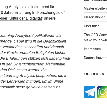
ning Analytics als Instrument für
Masterarbeiten
10 Jahre Erfahrung im Forschungsfeld
“
Dissertationen
einer Kultur der Digitalität
“ unsere
Über mich
The OER Canva
 Learning-Analytics-Applikationen als
Make your own 
ende. Dabei wird in die Begrifflichkeit
s Verständnis zu schaffen und danach
Impressum
der Praxis erprobten Beispielen bisher
Datenschutzerk
Die Erfahrungen stützen sich dabei primär
in den Unterrichtsfächern Mathematik
nden Diskussion werden die
FOLLOW US
n Learning Analytics besprochen, die in
 der Lehrenden münden, um im Sinne
idaktik diese gezielt einsetzen zu
]