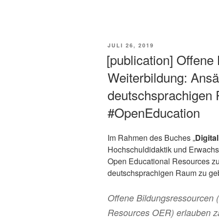
VERÖFFENTLICHT
JULI 26, 2019
AM
[publication] Offene
Weiterbildung: Ansä
deutschsprachige
#OpenEducation
Im Rahmen des Buches „
Digita
Hochschuldidaktik und Erwachs
Open Educational Resources zu
deutschsprachigen Raum zu ge
Offene Bildungsressourcen 
Resources OER) erlauben za