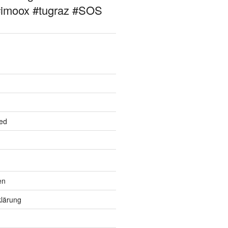
#imoox #tugraz #SOS
ed
en
lärung