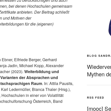
emessen zu berücksichtigen und auch
ormen, bei denen Hochschulen gemeinsam
tifikate anbieten. Der Beitrag schließt
en und Motiven der
terbildungen für die (eigenen)
BLOG SANDR
 Ebner, Elfriede Berger, Gerhard
Wiederverö
Tanja Jadin, Michael Kopp, Alexander
acher (2023).
Weiterbildung und
Mythen de
. Varianten der Absprachen und
utschsprachigen Raum
. In: Attila Pausits,
Karl Ledermüller, Bianca Thaler (Hrsg.),
 Hochschulen in einer von Volatilität
RSS FEED
ochschulforschung Österreich, Band
[mooc] Sel