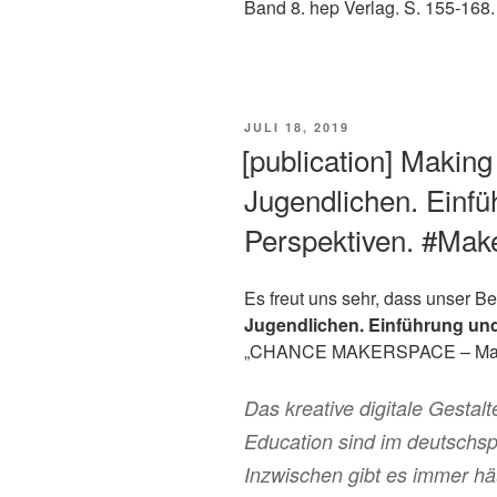
Band 8. hep Verlag. S. 155-168
VERÖFFENTLICHT
JULI 18, 2019
AM
[publication] Making
Jugendlichen. Einf
Perspektiven. #Mak
Es freut uns sehr, dass unser Bei
Jugendlichen. Einführung un
„CHANCE MAKERSPACE – Making t
Das kreative digitale Gestal
Education sind im deutsch
Inzwischen gibt es immer hä