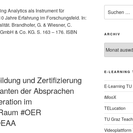
Suche
ng Analytics als Instrument für
nach:
0 Jahre Erfahrung im Forschungsfeld. In:
talität. Brandhofer, G. & Wiesner, C.
dt GmbH & Co. KG. S. 163 – 176. ISBN
ARCHIV
Archiv
E-LEARNING 
bildung und Zertifizierung
E-Learning TU
ianten der Absprachen
iMooX
ration im
TELucation
n Raum #OER
TU Graz Teach
OEAA
Videoplattform