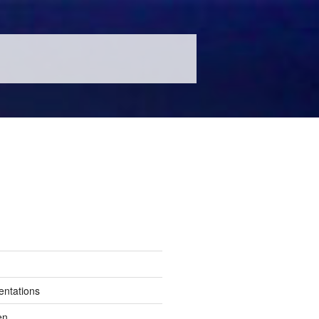
entations
en