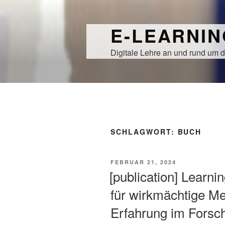
Zum
Inhalt
E-LEARNI
springen
Digitale Lehre an und rund um d
SCHLAGWORT:
BUCH
VERÖFFENTLICHT
FEBRUAR 21, 2024
AM
[publication] Learni
für wirkmächtige Me
Erfahrung im Forsc