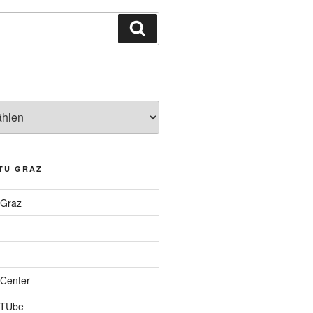
Suchen
TU GRAZ
 Graz
Center
 TUbe