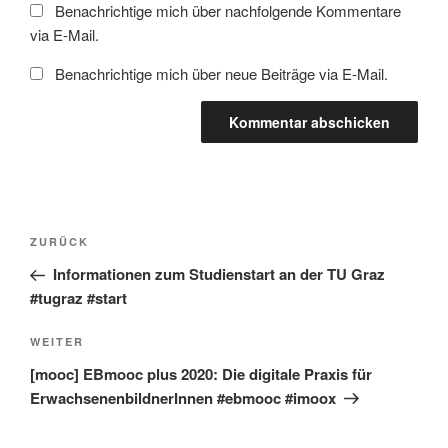
Benachrichtige mich über nachfolgende Kommentare
via E-Mail.
Benachrichtige mich über neue Beiträge via E-Mail.
Beitragsnavigation
Vorheriger
ZURÜCK
Beitrag
Informationen zum Studienstart an der TU Graz
#tugraz #start
Nächster
WEITER
Beitrag
[mooc] EBmooc plus 2020: Die digitale Praxis für
ErwachsenenbildnerInnen #ebmooc #imoox