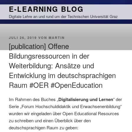
Zum
E-LEARNING BLOG
Inhalt
Digitale Lehre an und rund um der Technischen Universität Graz
springen
VERÖFFENTLICHT
JULI 26, 2019
VON
MARTIN
AM
[publication] Offene
Bildungsressourcen in der
Weiterbildung: Ansätze und
Entwicklung im deutschsprachigen
Raum #OER #OpenEducation
Im Rahmen des Buches „
Digitalisierung und Lernen
“ der
Serie „Forum Hochschuldidaktik und Erwachsenenbildung“
wurden wir eingeladen über Open Educational Resources
zu schreiben und einen Überblick über den
deutschsprachigen Raum zu geben: