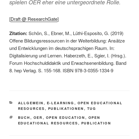
spielen OER eher eine untergeordnete Rolle.
[
Draft @ ResearchGate
]
Zitation:
Schön, S., Ebner, M., Lüthi-Esposito, G. (2019)
Offene Bildungsressourcen in der Weiterbildung: Ansätze
und Entwicklungen im deutschsprachigen Raum. In:
Digitalisierung und Lernen. Haberzeth, E., Sgier, I. (Hrsg.).
Forum Hochschuldidaktik und Erwachsenenbildung. Band
8. hep Verlag. S. 155-168. ISBN 978-3-0355-1334-9
KATEGORIEN
ALLGEMEIN
,
E-LEARNING
,
OPEN EDUCATIONAL
RESOURCES
,
PUBLIKATIONEN
,
TUG
SCHLAGWÖRTER
BUCH
,
OER
,
OPEN EDUCATION
,
OPEN
EDUCATIONAL RESOURCES
,
PUBLICATION