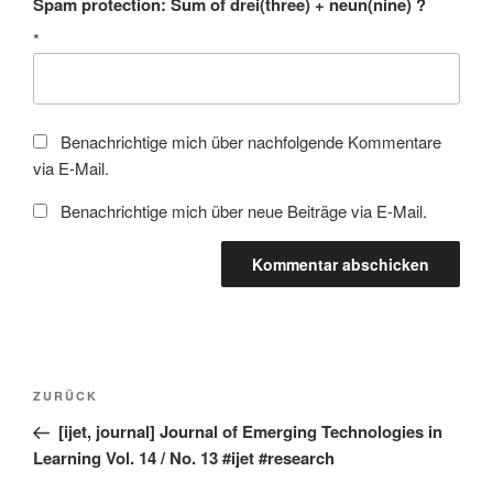
Spam protection: Sum of drei(three) + neun(nine) ?
*
Benachrichtige mich über nachfolgende Kommentare
via E-Mail.
Benachrichtige mich über neue Beiträge via E-Mail.
Beitragsnavigation
Vorheriger
ZURÜCK
Beitrag
[ijet, journal] Journal of Emerging Technologies in
Learning Vol. 14 / No. 13 #ijet #research