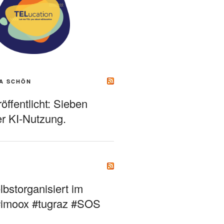
A SCHÖN
ffentlicht: Sieben
r KI-Nutzung.
bstorganisiert im
#imoox #tugraz #SOS