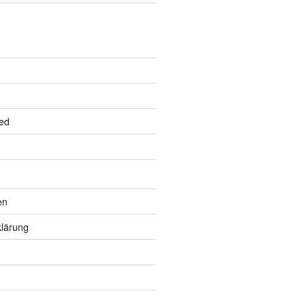
ed
en
lärung