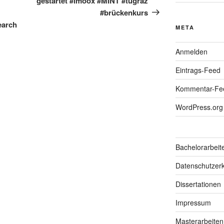
gestartet #imoox #MINT #tugraz
#brückenkurs
earch
META
Anmelden
Eintrags-Feed
Kommentar-Fe
WordPress.org
Bachelorarbeit
Datenschutzerk
Dissertationen
Impressum
Masterarbeiten