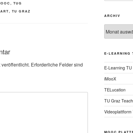
MOOC
,
TUG
TART
,
TU GRAZ
ARCHIV
Archiv
ntar
E-LEARNING 
veröffentlicht.
Erforderliche Felder sind
E-Learning TU
iMooX
TELucation
TU Graz Teach
Videoplattform
MOOC PLATT