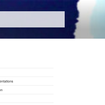
entations
en