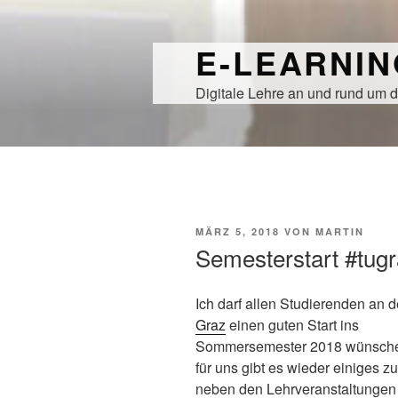
Zum
Inhalt
E-LEARNI
springen
Digitale Lehre an und rund um d
VERÖFFENTLICHT
MÄRZ 5, 2018
VON
MARTIN
AM
Semesterstart #tug
Ich darf allen Studierenden an 
Graz
einen guten Start ins
Sommersemester 2018 wünsche
für uns gibt es wieder einiges z
neben den Lehrveranstaltungen