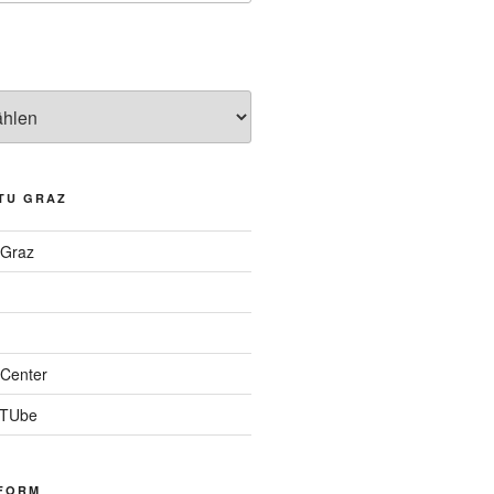
TU GRAZ
 Graz
Center
 TUbe
FORM