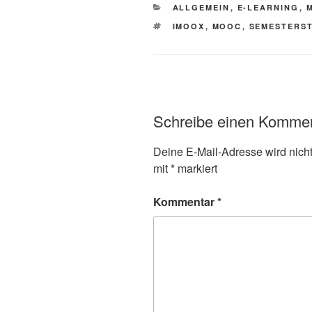
KATEGORIEN
ALLGEMEIN
,
E-LEARNING
,
SCHLAGWÖRTER
IMOOX
,
MOOC
,
SEMESTERS
Schreibe einen Komme
Deine E-Mail-Adresse wird nicht 
mit
*
markiert
Kommentar
*