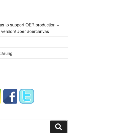
s to support OER production –
version! #oer #oercanvas
lärung
Suchen