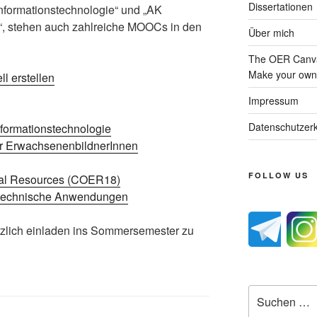
Dissertationen
Informationstechnologie“ und „AK
, stehen auch zahlreiche MOOCs in den
Über mich
The OER Canva
Make your own 
l erstellen
Impressum
Datenschutzerk
nformationstechnologie
r ErwachsenenbildnerInnen
FOLLOW US
nal Resources (COER18)
r technische Anwendungen
erzlich einladen ins Sommersemester zu
Suche
nach: