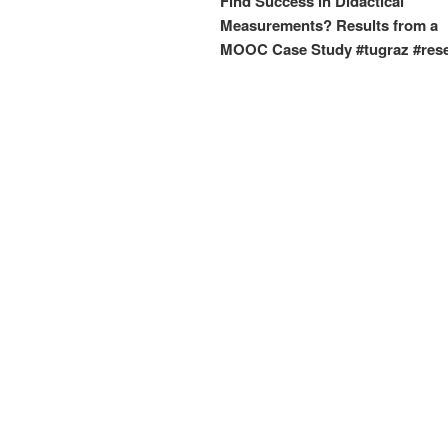
Find Success in Didactical
Measurements? Results from a
MOOC Case Study #tugraz #res