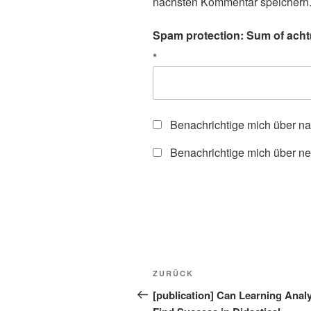
nächsten Kommentar speichern
Spam protection: Sum of acht(
*
Benachrichtige mich über n
Benachrichtige mich über ne
Beitragsnavigation
Vorheriger
ZURÜCK
Beitrag
[publication] Can Learning Analy