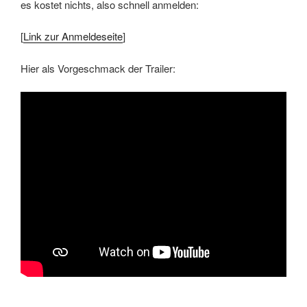
es kostet nichts, also schnell anmelden:
[
Link zur Anmeldeseite
]
Hier als Vorgeschmack der Trailer: