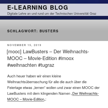
Zum
E-LEARNING BLOG
Inhalt
Digitale Lehre an und rund um der Technischen Universität Graz
springen
SCHLAGWORT:
BUSTERS
VERÖFFENTLICHT
NOVEMBER 15, 2019
AM
[mooc] LawBusters – Der Weihnachts-
MOOC – Movie-Edition #imoox
#weihnachten #tugraz
Auch heuer haben wir einen kleine
Weihnachtsüberraschung für alle die auch über die
Feiertage etwas „lernen“ wollen und zwar einen MOOC der
LawBusters mit dem klingenden Namen „
Der Weihnachts-
MOOC – Movie-Edition
„: