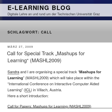
Zum
E-LEARNING BLOG
Inhalt
Digitale Lehre an und rund um der Technischen Universität Graz
springen
SCHLAGWORT:
CALL
VERÖFFENTLICHT
MÄRZ 27, 2009
AM
Call for Special Track „Mashups for
Learning“ (MASHL2009)
Sandra
and I are organising a special track “
Mashups for
Learning
” (MASHL2009) which will take place within the
“International Conference on Interactive Computer Aided
Learning” (
ICL
) in Villach, Austria.
Here a short introduction:
Call for Papers: Mashups for Learning (MASHL2009)