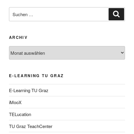
Suche
Suche
nach:
ARCHIV
Archiv
E-LEARNING TU GRAZ
E-Learning TU Graz
iMooX
TELucation
TU Graz TeachCenter