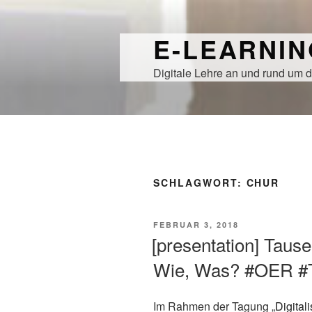
Zum
Inhalt
E-LEARNI
springen
Digitale Lehre an und rund um d
SCHLAGWORT:
CHUR
VERÖFFENTLICHT
FEBRUAR 3, 2018
AM
[presentation] Taus
Wie, Was? #OER #
Im Rahmen der Tagung „
Digital