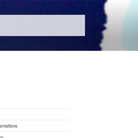
entations
en