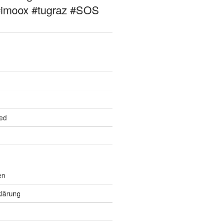
#imoox #tugraz #SOS
ed
en
lärung