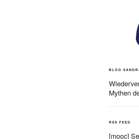
BLOG SANDR
Wiederverö
Mythen de
RSS FEED
[mooc] Sel