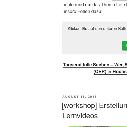
heute rund um das Thema freie 
unsere Folien dazu:
Klicken Sie auf den unteren Butt
Tausend tolle Sachen – Wer,
(OER) in Hochs
VERÖFFENTLICHT
AUGUST 18, 2016
AM
[workshop] Erstellu
Lernvideos