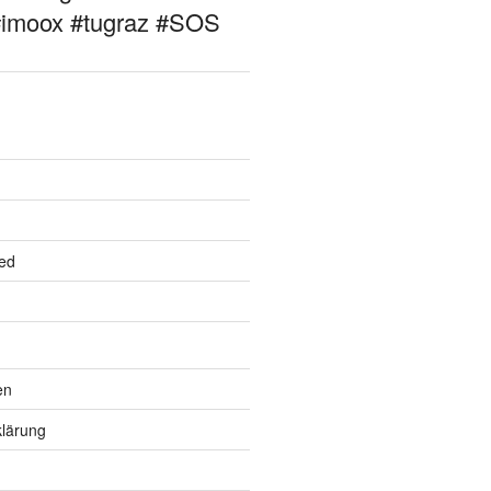
#imoox #tugraz #SOS
ed
en
lärung