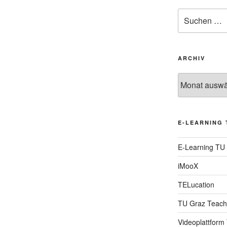
Suche
nach:
ARCHIV
Archiv
E-LEARNING 
E-Learning TU
iMooX
TELucation
TU Graz Teach
Videoplattform