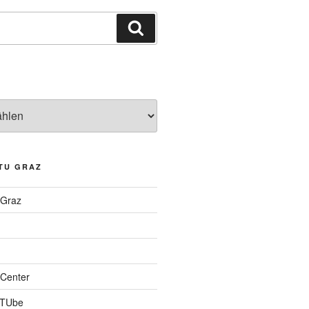
Suchen
TU GRAZ
 Graz
Center
 TUbe