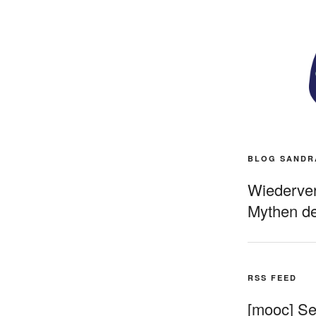
BLOG SANDR
Wiederverö
Mythen de
RSS FEED
[mooc] Sel