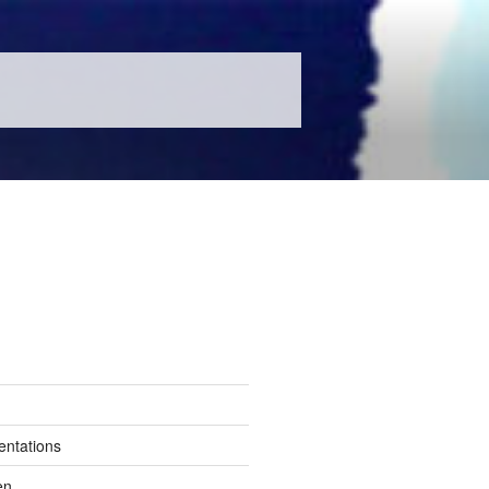
entations
en