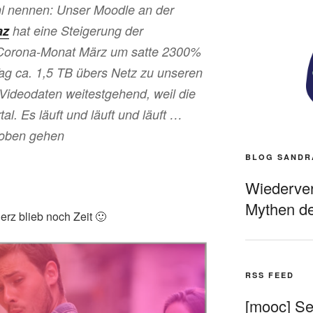
hl nennen: Unser Moodle an der
az
hat eine Steigerung der
m Corona-Monat März um satte 2300%
ag ca. 1,5 TB übers Netz zu unseren
Videodaten weitestgehend, weil die
al. Es läuft und läuft und läuft …
h oben gehen
BLOG SANDR
Wiederverö
Mythen de
erz blieb noch Zeit 🙂
RSS FEED
[mooc] Sel