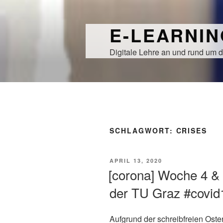
Zum
Inhalt
E-LEARNI
springen
Digitale Lehre an und rund um d
SCHLAGWORT:
CRISES
VERÖFFENTLICHT
APRIL 13, 2020
AM
[corona] Woche 4 & 5
der TU Graz #covid
Aufgrund der schreibfreien Oste