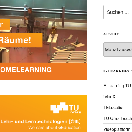
Suche
nach:
ARCHIV
Archiv
E-LEARNING 
E-Learning TU
iMooX
TELucation
TU Graz Teach
Videoplattform