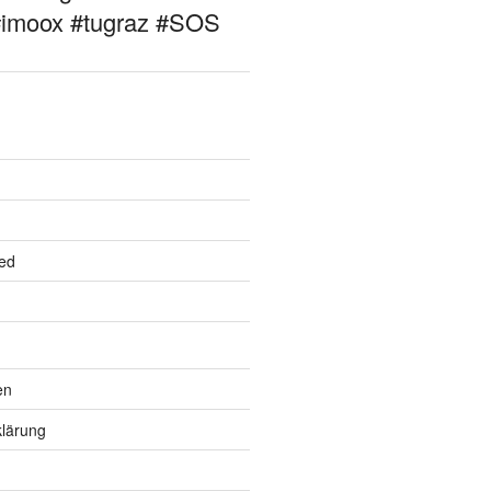
#imoox #tugraz #SOS
ed
en
lärung