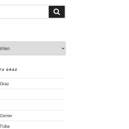
Suchen
TU GRAZ
 Graz
Center
 TUbe