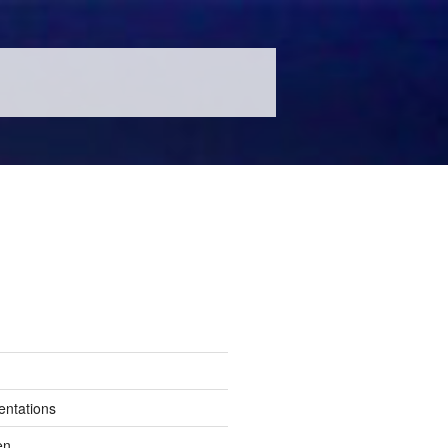
entations
en