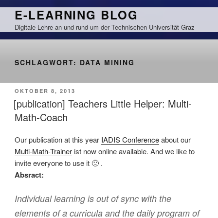
Zum
E-LEARNING BLOG
Inhalt
Digitale Lehre an und rund um der Technischen Universität Graz
springen
SCHLAGWORT:
DATA MINING
VERÖFFENTLICHT
OKTOBER 8, 2013
AM
[publication] Teachers Little Helper: Multi-
Math-Coach
Our publication at this year
IADIS Conference
about our
Multi-Math-Trainer
ist now online available. And we like to
invite everyone to use it 🙂 .
Absract:
Individual learning is out of sync with the
elements of a curricula and the daily program of