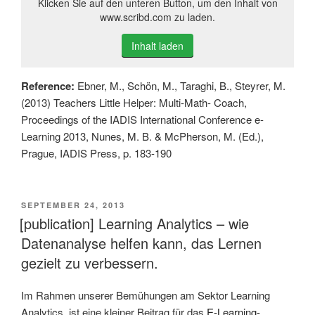
Klicken Sie auf den unteren Button, um den Inhalt von
www.scribd.com zu laden.
Inhalt laden
Reference:
Ebner, M., Schön, M., Taraghi, B., Steyrer, M.
(2013) Teachers Little Helper: Multi-Math- Coach,
Proceedings of the IADIS International Conference e-
Learning 2013, Nunes, M. B. & McPherson, M. (Ed.),
Prague, IADIS Press, p. 183-190
VERÖFFENTLICHT
SEPTEMBER 24, 2013
AM
[publication] Learning Analytics – wie
Datenanalyse helfen kann, das Lernen
gezielt zu verbessern.
Im Rahmen unserer Bemühungen am Sektor Learning
Analytics, ist eine kleiner Beitrag für das
E-Learning-