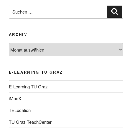
Suche
Suche
nach:
ARCHIV
Archiv
E-LEARNING TU GRAZ
E-Learning TU Graz
iMooX
TELucation
TU Graz TeachCenter