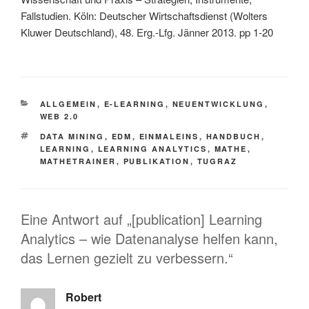
Fallstudien. Köln: Deutscher Wirtschaftsdienst (Wolters
Kluwer Deutschland), 48. Erg.-Lfg. Jänner 2013. pp 1-20
KATEGORIEN
ALLGEMEIN
,
E-LEARNING
,
NEUENTWICKLUNG
,
WEB 2.0
SCHLAGWÖRTER
DATA MINING
,
EDM
,
EINMALEINS
,
HANDBUCH
,
LEARNING
,
LEARNING ANALYTICS
,
MATHE
,
MATHETRAINER
,
PUBLIKATION
,
TUGRAZ
Eine Antwort auf „[publication] Learning
Analytics – wie Datenanalyse helfen kann,
das Lernen gezielt zu verbessern.“
Robert