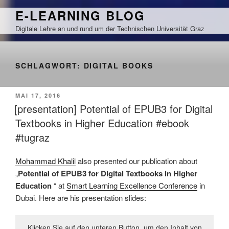
Zum
E-LEARNING BLOG
Inhalt
Digitale Lehre an und rund um der Technischen Universität Graz
springen
SCHLAGWORT:
DIGITAL BOOKS
VERÖFFENTLICHT
MAI 17, 2016
AM
[presentation] Potential of EPUB3 for Digital
Textbooks in Higher Education #ebook
#tugraz
Mohammad Khalil
also presented our publication about
„
Potential of EPUB3 for Digital Textbooks in Higher
Education
“ at
Smart Learning Excellence Conference
in
Dubai. Here are his presentation slides:
Klicken Sie auf den unteren Button, um den Inhalt von