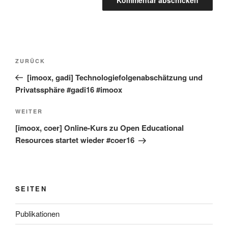
Beitragsnavigation
Vorheriger
ZURÜCK
Beitrag
[imoox, gadi] Technologiefolgenabschätzung und
Privatssphäre #gadi16 #imoox
Nächster
WEITER
Beitrag
[imoox, coer] Online-Kurs zu Open Educational
Resources startet wieder #coer16
SEITEN
Publikationen