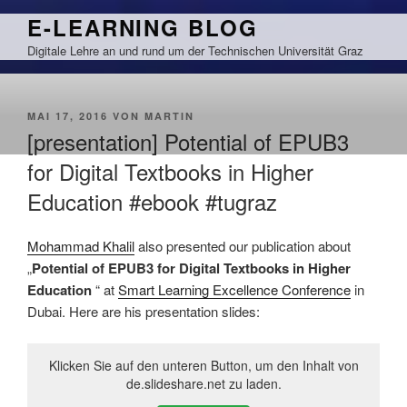
Zum
E-LEARNING BLOG
Inhalt
Digitale Lehre an und rund um der Technischen Universität Graz
springen
VERÖFFENTLICHT
MAI 17, 2016
VON
MARTIN
AM
[presentation] Potential of EPUB3
for Digital Textbooks in Higher
Education #ebook #tugraz
Mohammad Khalil
also presented our publication about
„
Potential of EPUB3 for Digital Textbooks in Higher
Education
“ at
Smart Learning Excellence Conference
in
Dubai. Here are his presentation slides:
Klicken Sie auf den unteren Button, um den Inhalt von
de.slideshare.net zu laden.