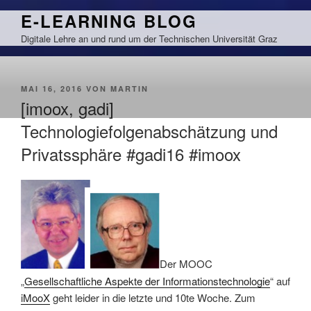
Zum
E-LEARNING BLOG
Inhalt
Digitale Lehre an und rund um der Technischen Universität Graz
springen
VERÖFFENTLICHT
MAI 16, 2016
VON
MARTIN
AM
[imoox, gadi]
Technologiefolgenabschätzung und
Privatssphäre #gadi16 #imoox
Der MOOC
„
Gesellschaftliche Aspekte der Informationstechnologie
“ auf
iMooX
geht leider in die letzte und 10te Woche. Zum