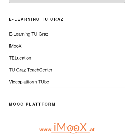
E-LEARNING TU GRAZ
E-Learning TU Graz
iMooX
TELucation
TU Graz TeachCenter
Videoplattform TUbe
MOOC PLATTFORM