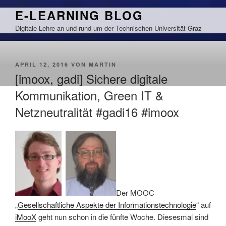
Zum
E-LEARNING BLOG
Inhalt
Digitale Lehre an und rund um der Technischen Universität Graz
springen
VERÖFFENTLICHT
APRIL 12, 2016
VON
MARTIN
AM
[imoox, gadi] Sichere digitale
Kommunikation, Green IT &
Netzneutralität #gadi16 #imoox
Der MOOC
„
Gesellschaftliche Aspekte der Informationstechnologie
“ auf
iMooX
geht nun schon in die fünfte Woche. Diesesmal sind