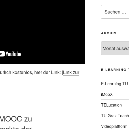
Suche
nach:
ARCHIV
Archiv
E-LEARNING 
ich kostenlos, hier der Link: [
Link zur
E-Learning TU
iMooX
TELucation
TU Graz Teach
m MOOC zu
Videoplattform
spekte der