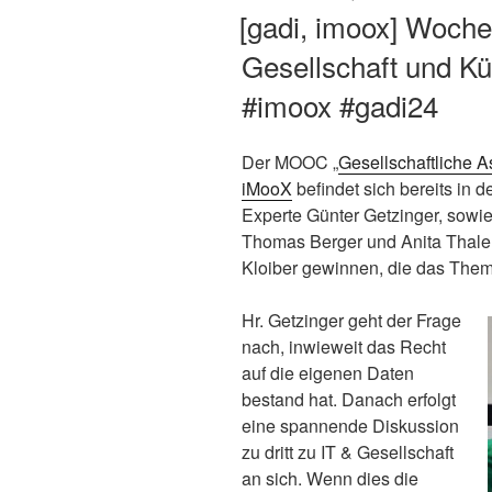
AM
[gadi, imoox] Woche 
Gesellschaft und Kün
#imoox #gadi24
Der MOOC „
Gesellschaftliche A
iMooX
befindet sich bereits in 
Experte Günter Getzinger, sowi
Thomas Berger und Anita Thaler
Kloiber gewinnen, die das Thema K
Hr. Getzinger geht der Frage
nach, inwieweit das Recht
auf die eigenen Daten
bestand hat. Danach erfolgt
eine spannende Diskussion
zu dritt zu IT & Gesellschaft
an sich. Wenn dies die