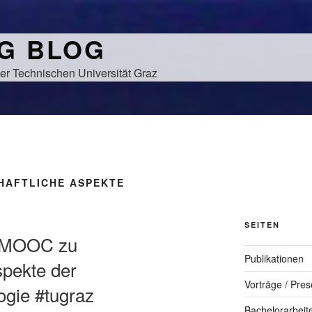
NG BLOG
er Technischen Universität Graz
HAFTLICHE ASPEKTE
SEITEN
m MOOC zu
Publikationen
spekte der
Vorträge / Pres
ogie #tugraz
Bachelorarbeit