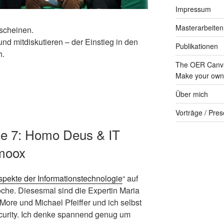
Impressum
Masterarbeiten
scheinen.
nd mitdiskutieren – der Einstieg in den
Publikationen
h.
The OER Canva
Make your own 
Über mich
Vorträge / Pres
e 7: Homo Deus & IT
imoox
spekte der Informationstechnologie
“ auf
oche. Diesesmal sind die Expertin Maria
More und Michael Pfeiffer und ich selbst
curity. Ich denke spannend genug um