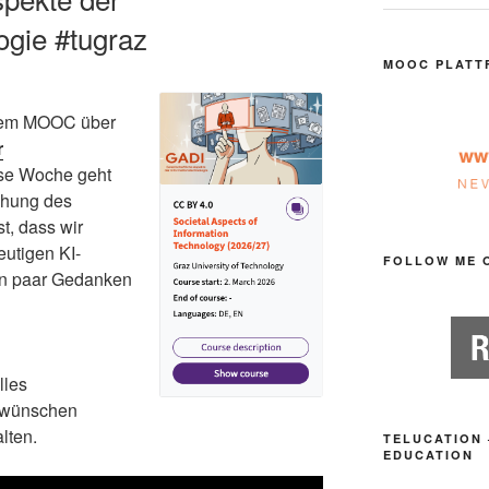
ogie #tugraz
MOOC PLATT
 dem MOOC über
r
ese Woche geht
ehung des
, dass wir
eutigen KI-
FOLLOW ME 
in paar Gedanken
lles
 wünschen
lten.
TELUCATION 
EDUCATION