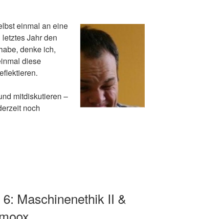
lbst einmal an eine
letztes Jahr den
abe, denke ich,
einmal diese
flektieren.
nd mitdiskutieren –
derzeit noch
 6: Maschinenethik II &
imoox