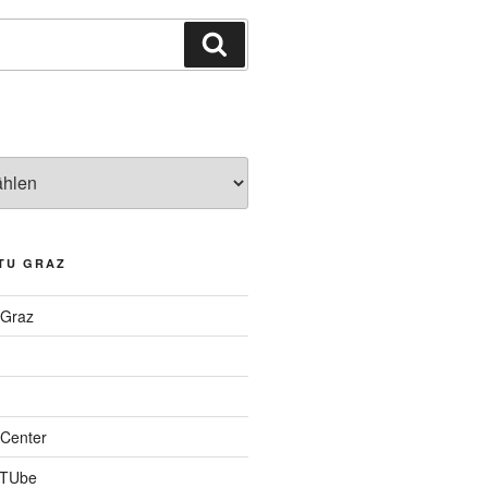
Suchen
TU GRAZ
 Graz
Center
 TUbe