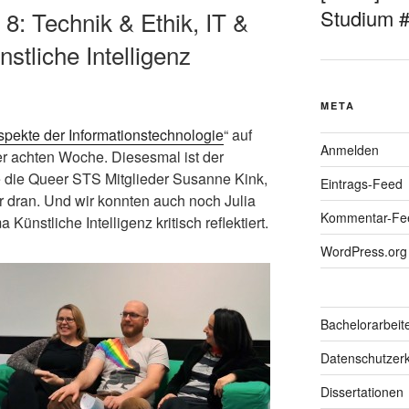
Studium 
8: Technik & Ethik, IT &
stliche Intelligenz
META
spekte der Informationstechnologie
“ auf
Anmelden
der achten Woche. Diesesmal ist der
e die Queer STS Mitglieder Susanne Kink,
Eintrags-Feed
 dran. Und wir konnten auch noch Julia
Kommentar-Fe
ünstliche Intelligenz kritisch reflektiert.
WordPress.org
Bachelorarbeit
Datenschutzerk
Dissertationen