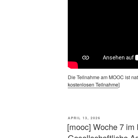
Die Teilnahme am MOOC ist natürl
kostenlosen Teilnahme
]
VERÖFFENTLICHT
APRIL 13, 2026
AM
[mooc] Woche 7 i
Gesellschaftliche A