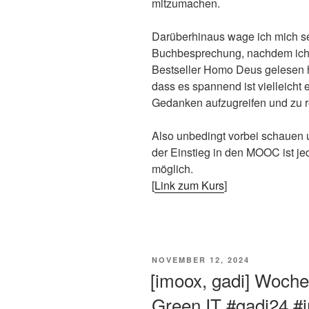
mitzumachen.
Darüberhinaus wage ich mich se
Buchbesprechung, nachdem ich 
Bestseller Homo Deus gelesen h
dass es spannend ist vielleicht 
Gedanken aufzugreifen und zu re
Also unbedingt vorbei schauen u
der Einstieg in den MOOC ist je
möglich.
[
Link zum Kurs
]
VERÖFFENTLICHT
NOVEMBER 12, 2024
AM
[imoox, gadi] Woche
Green IT #gadi24 #