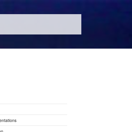
entations
en