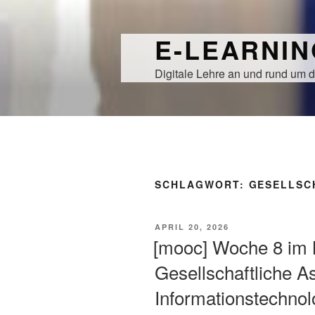
Zum
Inhalt
E-LEARNI
springen
Digitale Lehre an und rund um d
SCHLAGWORT:
GESELLSC
VERÖFFENTLICHT
APRIL 20, 2026
AM
[mooc] Woche 8 i
Gesellschaftliche A
Informationstechnol