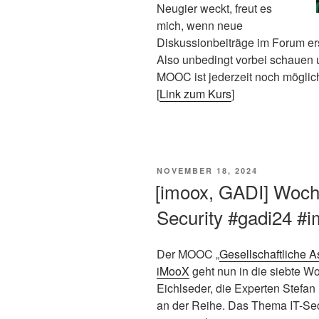
Neugier weckt, freut es
mich, wenn neue
Diskussionbeiträge im Forum er
Also unbedingt vorbei schauen u
MOOC ist jederzeit noch möglic
[
Link zum Kurs
]
VERÖFFENTLICHT
NOVEMBER 18, 2024
AM
[imoox, GADI] Woch
Security #gadi24 #
Der MOOC „
Gesellschaftliche A
iMooX
geht nun in die siebte W
Eichlseder, die Experten Stefan 
an der Reihe. Das Thema IT-Se