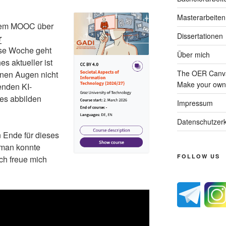
Masterarbeiten
 dem MOOC über
Dissertationen
r
ese Woche geht
Über mich
s aktueller ist
The OER Canva
inen Augen nicht
Make your own 
enden KI-
les abbilden
Impressum
Datenschutzerk
 Ende für dieses
 man konnte
FOLLOW US
ch freue mich