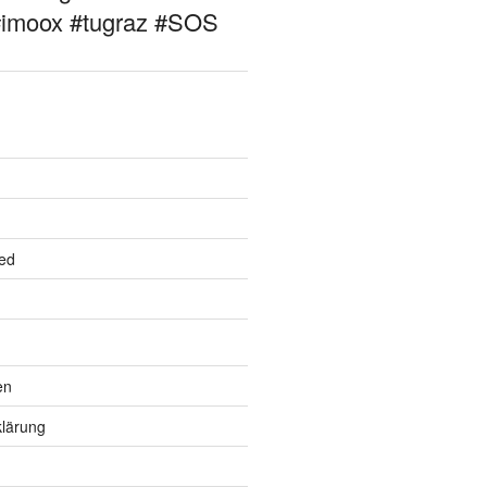
#imoox #tugraz #SOS
ed
en
lärung