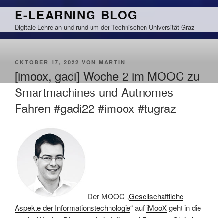
Zum
E-LEARNING BLOG
Inhalt
Digitale Lehre an und rund um der Technischen Universität Graz
springen
VERÖFFENTLICHT
OKTOBER 17, 2022
VON
MARTIN
AM
[imoox, gadi] Woche 2 im MOOC zu
Smartmachines und Autnomes
Fahren #gadi22 #imoox #tugraz
Der MOOC „
Gesellschaftliche
Aspekte der Informationstechnologie
“ auf
iMooX
geht in die