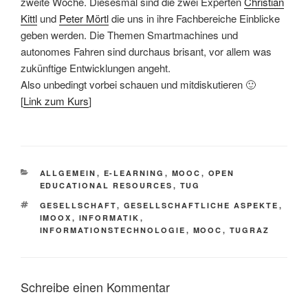
zweite Woche. Diesesmal sind die zwei Experten
Christian
Kittl
und
Peter Mörtl
die uns in ihre Fachbereiche Einblicke
geben werden. Die Themen Smartmachines und
autonomes Fahren sind durchaus brisant, vor allem was
zukünftige Entwicklungen angeht.
Also unbedingt vorbei schauen und mitdiskutieren 🙂
[
Link zum Kurs
]
KATEGORIEN
ALLGEMEIN
,
E-LEARNING
,
MOOC
,
OPEN
EDUCATIONAL RESOURCES
,
TUG
SCHLAGWÖRTER
GESELLSCHAFT
,
GESELLSCHAFTLICHE ASPEKTE
,
IMOOX
,
INFORMATIK
,
INFORMATIONSTECHNOLOGIE
,
MOOC
,
TUGRAZ
Schreibe einen Kommentar