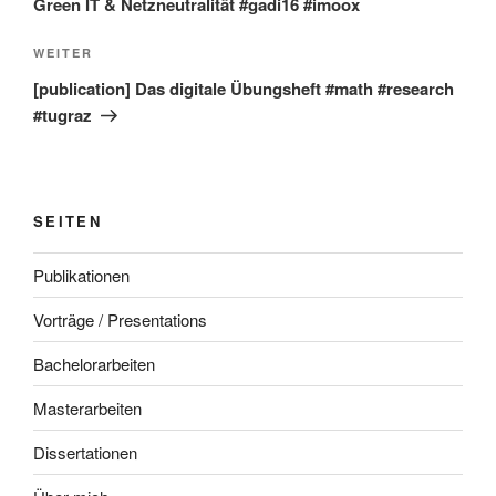
Green IT & Netzneutralität #gadi16 #imoox
Nächster
WEITER
Beitrag
[publication] Das digitale Übungsheft #math #research
#tugraz
SEITEN
Publikationen
Vorträge / Presentations
Bachelorarbeiten
Masterarbeiten
Dissertationen