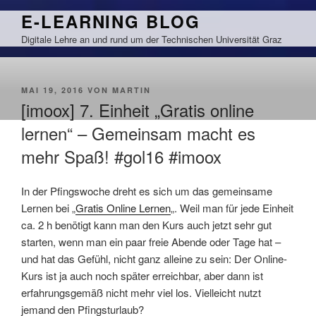
Zum
E-LEARNING BLOG
Inhalt
Digitale Lehre an und rund um der Technischen Universität Graz
springen
VERÖFFENTLICHT
MAI 19, 2016
VON
MARTIN
AM
[imoox] 7. Einheit „Gratis online
lernen“ – Gemeinsam macht es
mehr Spaß! #gol16 #imoox
In der Pfingswoche dreht es sich um das gemeinsame
Lernen bei „
Gratis Online Lernen
„. Weil man für jede Einheit
ca. 2 h benötigt kann man den Kurs auch jetzt sehr gut
starten, wenn man ein paar freie Abende oder Tage hat –
und hat das Gefühl, nicht ganz alleine zu sein: Der Online-
Kurs ist ja auch noch später erreichbar, aber dann ist
erfahrungsgemäß nicht mehr viel los. Vielleicht nutzt
jemand den Pfingsturlaub?