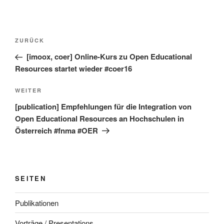
Beitragsnavigation
Vorheriger
ZURÜCK
Beitrag
[imoox, coer] Online-Kurs zu Open Educational
Resources startet wieder #coer16
Nächster
WEITER
Beitrag
[publication] Empfehlungen für die Integration von
Open Educational Resources an Hochschulen in
Österreich #fnma #OER
SEITEN
Publikationen
Vorträge / Presentations