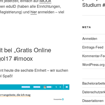
 jederzeit, einfach auf
iMOOX
Studium 
ichen eduID (haben alle Einrichtungen,
 Registrierung) und
hier
anmelden – viel
META
Anmelden
Eintrags-Feed
t bei „Gratis Online
Kommentar-Fe
#gol17 #imoox
WordPress.org
nnt heute die sechste Einheit – wir suchen
l Spaß!
Bachelorarbeit
Datenschutzerk
Dissertationen