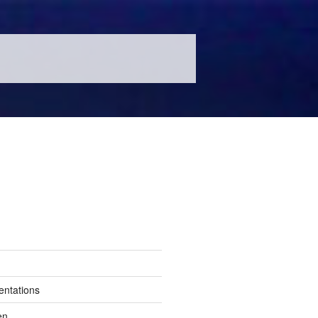
entations
en