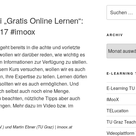
Suche
nach:
ei „Gratis Online Lernen“:
l17 #imoox
ARCHIV
Archiv
 geht bereits in die achte und vorletzte
ollen wir darüber reden, wie wichtig es
n Informationen zur Verfügung zu stellen.
esem Kurs versuchen, wollen wir es auch
E-LEARNING 
, ihre Expertise zu teilen. Lernen dürfen
sollten wir es auch ermöglichen. Und
E-Learning TU
ch selbst auch noch eine Menge.
zu beachten, nützliche Tipps aber auch
iMooX
ngen. Mehr dazu im Video bzw. im
TELucation
TU Graz Teach
Videoplattform