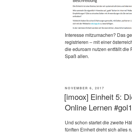
Interesse mitzumachen? Das geht
registrieren – mit einer österre
die eduroam nutzen entfällt die
Spaß allen.
VERÖFFENTLICHT
NOVEMBER 6, 2017
AM
[imoox] Einheit 5: D
Online Lernen #gol
Und schon startet die zweite Häl
fünften Einheit dreht sich alles