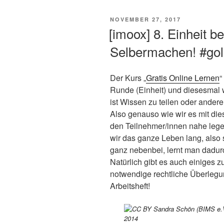
VERÖFFENTLICHT
NOVEMBER 27, 2017
AM
[imoox] 8. Einheit b
Selbermachen! #go
Der Kurs „
Gratis Online Lernen
“
Runde (Einheit) und diesesmal w
ist Wissen zu teilen oder andere
Also genauso wie wir es mit di
den Teilnehmer/innen nahe legen
wir das ganze Leben lang, also 
ganz nebenbei, lernt man dadur
Natürlich gibt es auch einiges 
notwendige rechtliche Überlegu
Arbeitsheft!