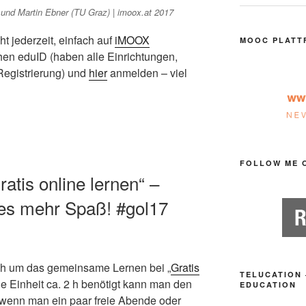
nd Martin Ebner (TU Graz) | imoox.at 2017
 jederzeit, einfach auf
iMOOX
MOOC PLATT
ichen eduID (haben alle Einrichtungen,
 Registrierung) und
hier
anmelden – viel
FOLLOW ME 
ratis online lernen“ –
s mehr Spaß! #gol17
ich um das gemeinsame Lernen bei „
Gratis
TELUCATION 
de Einheit ca. 2 h benötigt kann man den
EDUCATION
n, wenn man ein paar freie Abende oder