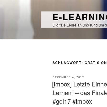
Zum
Inhalt
E-LEARNI
springen
Digitale Lehre an und rund um d
SCHLAGWORT:
GRATIS ON
VERÖFFENTLICHT
DEZEMBER 4, 2017
AM
[imoox] Letzte Einhe
Lernen“ – das Final
#gol17 #imoox