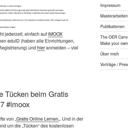
Impressum
Masterarbeiten
Publikationen
 jederzeit, einfach auf
iMOOX
The OER Canva
ichen eduID (haben alle Einrichtungen,
Make your own 
 Registrierung) und
hier
anmelden – viel
Über mich
Vorträge / Pres
ie Tücken beim Gratis
17 #imoox
fte von „
Gratis Online Lernen
„. Und in der
 rund um die „Tücken“ des kostenlosen