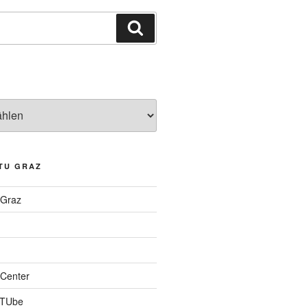
Suchen
TU GRAZ
 Graz
Center
 TUbe