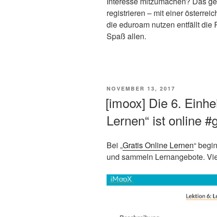
Interesse mitzumachen? Das geht
registrieren – mit einer österre
die eduroam nutzen entfällt die
Spaß allen.
VERÖFFENTLICHT
NOVEMBER 13, 2017
AM
[imoox] Die 6. Einhei
Lernen“ ist online 
Bei „
Gratis Online Lernen
“ begi
und sammeln Lernangebote. Vie