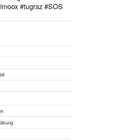
#imoox #tugraz #SOS
ed
en
lärung